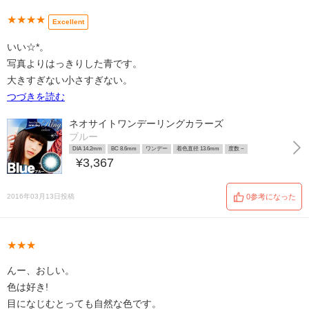
★★★★
Excellent
いい☆*。
写真よりはっきりした青です。
大きすぎない小さすぎない。
つづきを読む
ネオサイトワンデーリングカラーズ
ブルー
DIA 14.2mm
BC 8.6mm
ワンデー
着色直径 13.6mm
度数 ~
¥3,367
2016年03月13日投稿
0参考になった
★★★
んー、おしい。
色は好き!
目になじむとっても自然な色です。