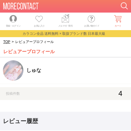
登録・ログイン
お気に入り
メルマガ
・
割引
お買い物ガイド
カート
カラコン全品 送料無料 × 取扱ブランド数 日本最大級
TOP
>
レビュアープロフィール
レビュアープロフィール
しゅな
4
投稿件数
レビュー履歴