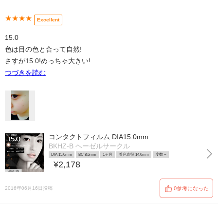
★★★★
Excellent
15.0
色は目の色と合って自然!
さすが15.0!めっちゃ大きい!
つづきを読む
コンタクトフィルム DIA15.0mm
BKHZ-B ヘーゼルサークル
DIA 15.0mm
BC 8.6mm
1ヶ月
着色直径 14.0mm
度数 ~
¥2,178
2016年06月16日投稿
0参考になった