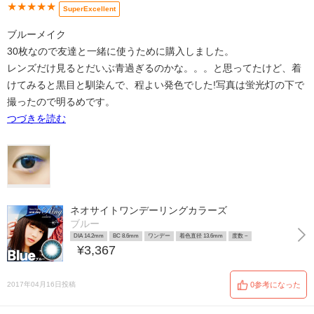
★★★★★
SuperExcellent
ブルーメイク
30枚なので友達と一緒に使うために購入しました。
レンズだけ見るとだいぶ青過ぎるのかな。。。と思ってたけど、着
けてみると黒目と馴染んで、程よい発色でした!写真は蛍光灯の下で
撮ったので明るめです。
つづきを読む
ネオサイトワンデーリングカラーズ
ブルー
DIA 14.2mm
BC 8.6mm
ワンデー
着色直径 13.6mm
度数 ~
¥3,367
2017年04月16日投稿
0参考になった