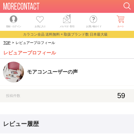
登録・ログイン
お気に入り
メルマガ
・
割引
お買い物ガイド
カート
カラコン全品 送料無料 × 取扱ブランド数 日本最大級
TOP
>
レビュアープロフィール
レビュアープロフィール
モアコンユーザーの声
59
投稿件数
レビュー履歴