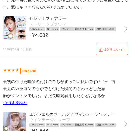
す。元の目の色にもよるのかな?私はどちらかとゆうと茶色いほうで
す。変にキツくならないので良かったです。
セレクトフェアリー
ストリートブラウン
DIA 14.2mm
BC 8.7mm
ワンデー
着色直径 13.5mm
度数 ±0.00~ -9.00
¥4,082
2016年04月11日投稿
1参考になった
★★★★
Excellent
最初の付けた瞬間の付けごごちがすっごい良いです(*゜ェ゜*)
最近のカラコンのなかでも付けた瞬間のふわっとした感
触がダントツでした。まだ長時間着用したらどおなるか
つづきを読む
エンジェルカラーバンビヴィンテージワンデー
ヴィンテージオリーブ
DIA 14.2mm
BC 8.5mm
ワンデー
着色直径 13.6mm
度数 -4.75~ -4.75
¥1,848