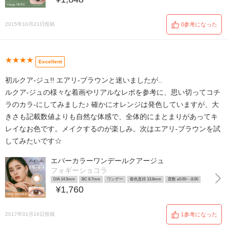
2015年10月21日投稿
0参考になった
★★★★
Excellent
初ルクア-ジュ!! エアリ-ブラウンと迷いましたが..
ルクア-ジュの様々な着画やリアルなレポを参考に、思い切ってコチ
ラのカラ-にしてみました♪ 確かにオレンジは発色していますが、大
きさも記載数値よりも自然な体感で、全体的にまとまりがあってキ
レイなお色です。メイクするのが楽しみ。次はエアリ-ブラウンを試
してみたいです☆
エバーカラーワンデールクアージュ
フォギーショコラ
DIA 14.5mm
BC 8.7mm
ワンデー
着色直径 13.8mm
度数 ±0.00~ -8.00
¥1,760
2017年02月16日投稿
1参考になった