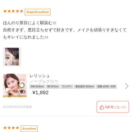
★★★★★
SuperExcellent
ほんのり茶目によく馴染む☆
自然すぎず、悪目立ちせずで好きです。メイクを頑張りすぎなくて
もキレイになれました♪♪
レリッシュ
ノーブルグロウ
DIA 14.2mm
BC 8.7mm
ワンデー
着色直径 13.6mm
度数 ±0.00~ -8.00
¥1,892
2016年08月20日投稿
6参考になった
★★★★
Excellent