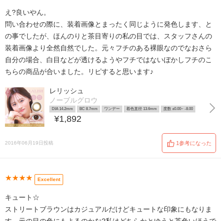
え?良いやん。
問い合わせの際に、装着画像とまったく同じように発色します、と
の事でしたが、ほんのりと茶目寄りの私の目では、スタッフさんの
装着画像より全然自然でした。元々フチのある裸眼なのでなおさら
自分の場合、白目などが透けるようやフチではないぼかしフチのこ
ちらの商品が合いました。リピすると思います♪
レリッシュ
ノーブルグロウ
DIA 14.2mm
BC 8.7mm
ワンデー
着色直径 13.6mm
度数 ±0.00~ -8.00
¥1,892
2016年06月19日投稿
1参考になった
★★★★
Excellent
キュート☆
ストリートブラウンはカジュアルだけどキュートな印象にもなりま