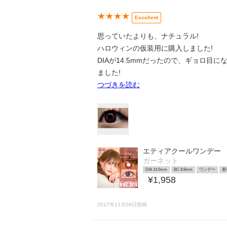
★★★★
Excellent
思っていたよりも、ナチュラル!
ハロウィンの仮装用に購入しました!
DIAが14.5mmだったので、ギョロ
ました!
つづきを読む
エティアクールワンデー
ガーネット
DIA 14.5mm
BC 8.8mm
ワンデー
着
¥1,958
2017年11月08日投稿