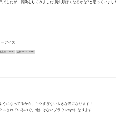
私でしたが、冒険をしてみました!爬虫類ぽくなるかな?と思っていまし
リーアイズ
色直径 13.7mm
度数 ±0.00~ -10.00
ようになってるから、キツすぎない大きな瞳になります!!
クスされているので、他にはないブラウンeyeになります