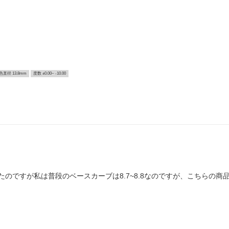
色直径 13.8mm
度数 ±0.00~ -10.00
のですが私は普段のベースカーブは8.7~8.8なのですが、こちらの商品