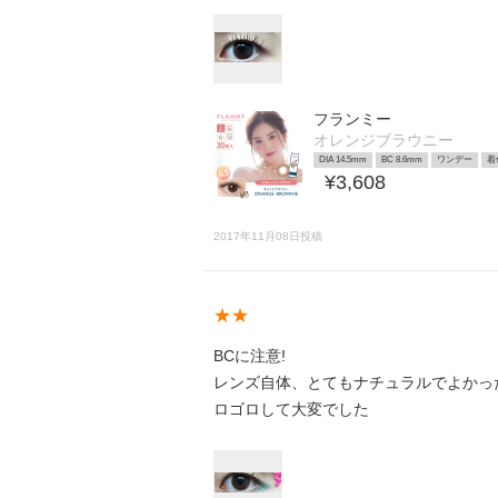
フランミー
オレンジブラウニー
DIA 14.5mm
BC 8.6mm
ワンデー
着
¥3,608
2017年11月08日投稿
★★
BCに注意!
レンズ自体、とてもナチュラルでよかった
ロゴロして大変でした