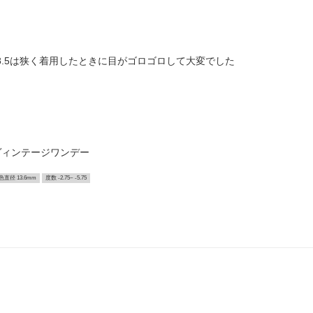
、8.5は狭く着用したときに目がゴロゴロして大変でした
ヴィンテージワンデー
色直径 13.6mm
度数 -2.75~ -5.75