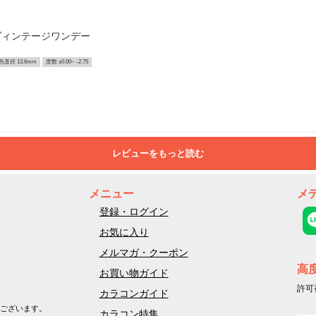
ヴィンテージワンデー
色直径 13.6mm
度数 ±0.00~ -2.75
レビューをもっと読む
メニュー
メ
登録・ログイン
お気に入り
メルマガ・クーポン
高
お買い物ガイド
許可
カラコンガイド
ございます。
カラコン特集