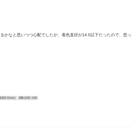
目になるかなと思いつつ心配でしたが、着色直径が14.5以下だったので、
色直径 14.1mm
度数 ±0.00~ -8.00