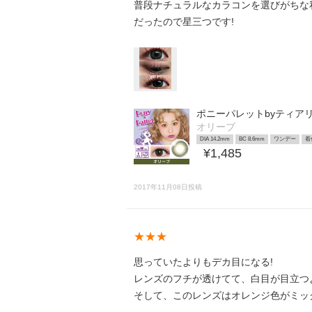
普段ナチュラルなカラコンを選びがちな
だったので星三つです!
ポニーパレットbyティア
オリーブ
DIA 14.2mm
BC 8.6mm
ワンデー
着
¥1,485
2017年11月08日投稿
★★★
思っていたよりもデカ目になる!
レンズのフチが透けてて、白目が目立つ
そして、このレンズはオレンジ色がミッ