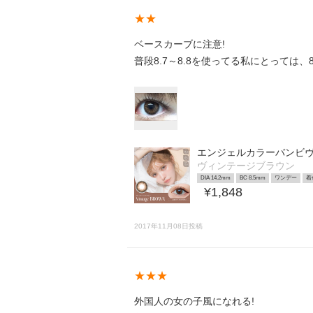
★★
ベースカーブに注意!
普段8.7～8.8を使ってる私にとっては
エンジェルカラーバンビ
ヴィンテージブラウン
DIA 14.2mm
BC 8.5mm
ワンデー
着
¥1,848
2017年11月08日投稿
★★★
外国人の女の子風になれる!