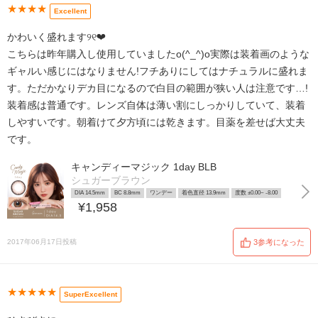
★★★★
Excellent
かわいく盛れます୨୧❤︎
こちらは昨年購入し使用していましたo(^_^)o実際は装着画のような
ギャルい感じにはなりません!フチありにしてはナチュラルに盛れま
す。ただかなりデカ目になるので白目の範囲が狭い人は注意です…!
装着感は普通です。レンズ自体は薄い割にしっかりしていて、装着
しやすいです。朝着けて夕方頃には乾きます。目薬を差せば大丈夫
です。
キャンディーマジック 1day BLB
シュガーブラウン
DIA 14.5mm
BC 8.8mm
ワンデー
着色直径 13.9mm
度数 ±0.00~ -8.00
¥1,958
2017年06月17日投稿
3参考になった
★★★★★
SuperExcellent