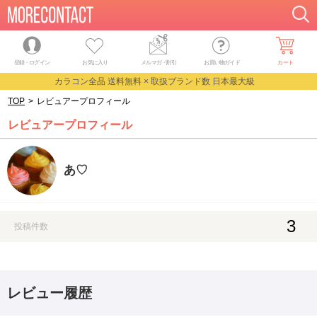
登録・ログイン
お気に入り
メルマガ
・
割引
お買い物ガイド
カート
カラコン全品 送料無料 × 取扱ブランド数 日本最大級
TOP
>
レビュアープロフィール
レビュアープロフィール
あ♡
3
投稿件数
レビュー履歴