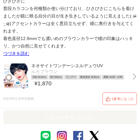
ひさびさに
普段カラコンを何種類か使い分けており、ひさびさにこちらを着け
ましたが鏡に映る自分の目が生き生きしているように見えました( o̴̶̷᷄
·̫ o̴̶̷̥᷅ )アクセントカラーは全く悪目立ちせず、瞳に奥行きを与えてく
れます。
着色直径12.8mmでも濃いめのブラウンカラーで瞳の印象はハッキ
リ、かつ自然に見せてくれます。
つづきを読む
ネオサイトワンデーシエルデュウUV
ルカブラウン
DIA 14.2mm
BC 8.8mm
ワンデー
着色直径 12.8mm
度数 ±0.00~ -6.50
¥1,870
2022年01月05日投稿
1参考になった
レビューをもっと読む