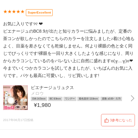
★★★★★
SuperExcellent
お気に入りです୨୧ ❤︎
ピエナージュのBC8.9が出たと知りカラーに悩みましたが、定番の
茶コンが欲しかったのでこちらのカラーを注文しました♪着け心地も
よく、目薬を差さなくても乾燥しません。何より裸眼の色と全く同
じでびっくりです!裸眼を一回り大きくしたような感じになり、周り
からカラコンしているのをバレない上に自然に盛れますo(╥﹏╥)o❤︎
今までいくつかカラコンを試してきましたが、いちばんのお気に入
りです。パケも最高に可愛いし、リピ買いします!
ピエナージュリュクス
メロウ
DIA 14.5mm
BC 8.9mm
ワンデー
着色直径 13.8mm
度数 ±0.00~ -5.75
¥1,980
2017年06月17日投稿
3参考になった