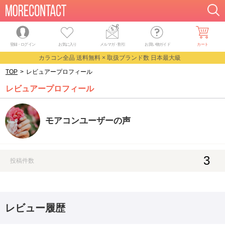
登録・ログイン
お気に入り
メルマガ
・
割引
お買い物ガイド
カート
カラコン全品 送料無料 × 取扱ブランド数 日本最大級
TOP
>
レビュアープロフィール
レビュアープロフィール
モアコンユーザーの声
3
投稿件数
レビュー履歴