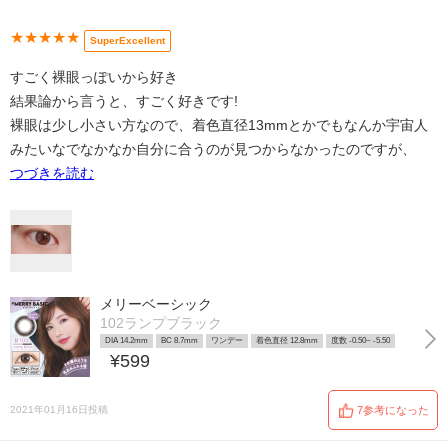
★★★★★
SuperExcellent
すごく裸眼っぽいから好き
結果論から言うと、すごく好きです!
裸眼は少し小さい方なので、着色直径13mmとかでもなんか宇宙人
みたいなでなかなか自分に合うのが見つからなかったのですが、
つづきを読む
メリーベーシック
102ランプブラック
DIA 14.2mm
BC 8.7mm
ワンデー
着色直径 12.8mm
度数 -0.50~ -5.50
¥599
2021年01月16日投稿
7参考になった