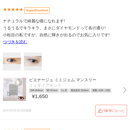
★★★★★
SuperExcellent
ナチュラルで綺麗な瞳になれます!
うるうるでキラキラ、まさにダイヤモンドって名の通り!
小粒目の私ですが、自然に輝きが出るのでお気に入りです!
つづきを読む
ピエナージュ ミミジェム マンスリー
ミミダイアモンド
DIA 14.0mm
BC 8.7mm
1ヶ月
着色直径 13.0mm
度数 -4.25~ -5.00
¥1,650
2021年05月23日投稿
6参考になった