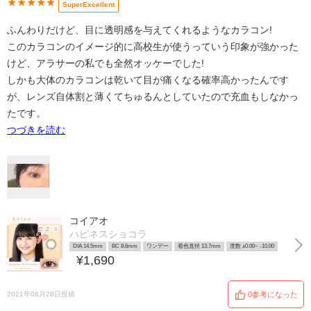
★★★★★
SuperExcellent
ふんわりだけど、目に透明感を与えてくれるようなカラコン!
このカラコンのイメージ的に高校生が使うっていう印象が強かった
けど、アラサーの私でも全然オッケーでした!
しかも大体のカラコンは乾いて目が痛くなる確率高かったんです
が、レンズ自体割と薄くてちゅるんとしていたので充血もしなかっ
たです。
つづきを読む
コイアオ
ハピネスショコラ
DIA 14.5mm
BC 8.6mm
ワンデー
着色直径 13.7mm
度数 ±0.00~ -10.00
¥1,690
2021年08月28日投稿
0参考になった