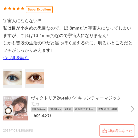
★★★★★
SuperExcellent
宇宙人にならない!!!
私は目が小さめの黒目なので、13.8mmだと宇宙人になってしまい
ますが、これは13.4mm(?)なので宇宙人になりません!
しかも普段の生活の中だと黒っぽく見えるのに、明るいところだと
フチがしっかりみえます!
つづきを読む
ヴィクトリア2weekバイキャンディーマジック
モカ
DIA 14.2mm
BC 8.8mm
2週間
着色直径 13.4mm
度数 ±0.00~ -8.00
¥2,420
2017年08月28日投稿
19参考になった