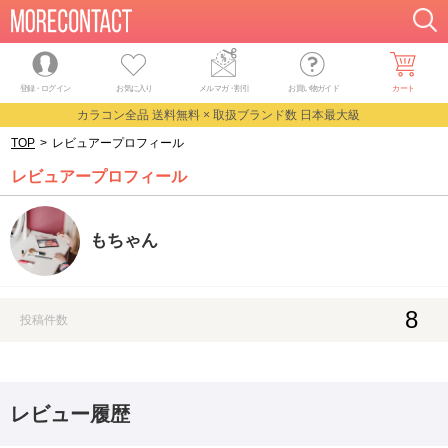
登録・ログイン
お気に入り
メルマガ
・
割引
お買い物ガイド
カート
カラコン全品 送料無料 × 取扱ブランド数 日本最大級
TOP
>
レビュアープロフィール
レビュアープロフィール
もちゃん
8
投稿件数
レビュー履歴