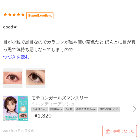
★★★★★
SuperExcellent
good★
目が小粒で黒目なのでカラコンが黒や濃い茶色だと ほんとに目が真
っ黒で気持ち悪くなってしまうので
つづきを読む
モテコンガールズマンスリー
ミルクティーアッシュ
DIA 14.2mm
BC 8.6mm
1ヶ月
着色直径 13.6mm
度数 -9.50~ -9.50
¥1,320
2016年05月29日投稿
0参考になった