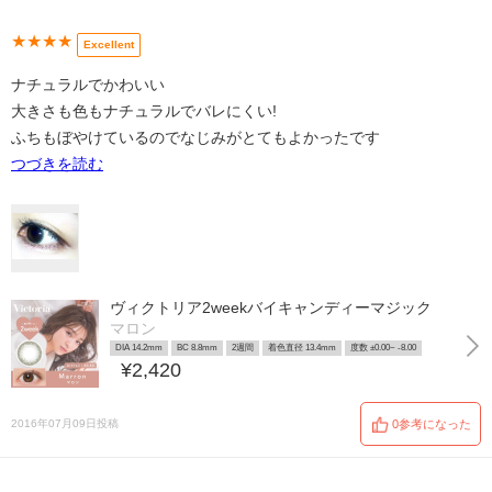
★★★★
Excellent
ナチュラルでかわいい
大きさも色もナチュラルでバレにくい!
ふちもぼやけているのでなじみがとてもよかったです
つづきを読む
ヴィクトリア2weekバイキャンディーマジック
マロン
DIA 14.2mm
BC 8.8mm
2週間
着色直径 13.4mm
度数 ±0.00~ -8.00
¥2,420
2016年07月09日投稿
0参考になった