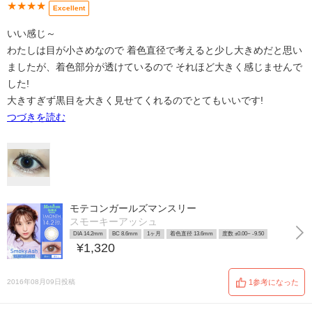
★★★★
Excellent
いい感じ～
わたしは目が小さめなので 着色直径で考えると少し大きめだと思い
ましたが、着色部分が透けているので それほど大きく感じませんで
した!
大きすぎず黒目を大きく見せてくれるのでとてもいいです!
つづきを読む
モテコンガールズマンスリー
スモーキーアッシュ
DIA 14.2mm
BC 8.6mm
1ヶ月
着色直径 13.6mm
度数 ±0.00~ -9.50
¥1,320
2016年08月09日投稿
1参考になった