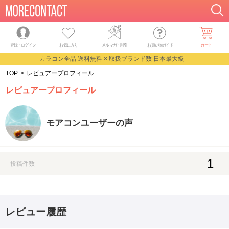
登録・ログイン
お気に入り
メルマガ
・
割引
お買い物ガイド
カート
カラコン全品 送料無料 × 取扱ブランド数 日本最大級
TOP
>
レビュアープロフィール
レビュアープロフィール
モアコンユーザーの声
1
投稿件数
レビュー履歴