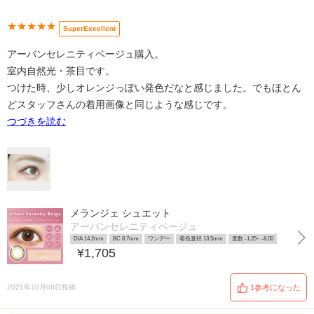
★★★★★
SuperExcellent
アーバンセレニティベージュ購入。
室内自然光・茶目です。
つけた時、少しオレンジっぽい発色だなと感じました。でもほとん
どスタッフさんの着用画像と同じような感じです。
つづきを読む
メランジェ シュエット
アーバンセレニティベージュ
DIA 14.2mm
BC 8.7mm
ワンデー
着色直径 13.5mm
度数 -1.25~ -8.00
¥1,705
2021年10月08日投稿
1参考になった