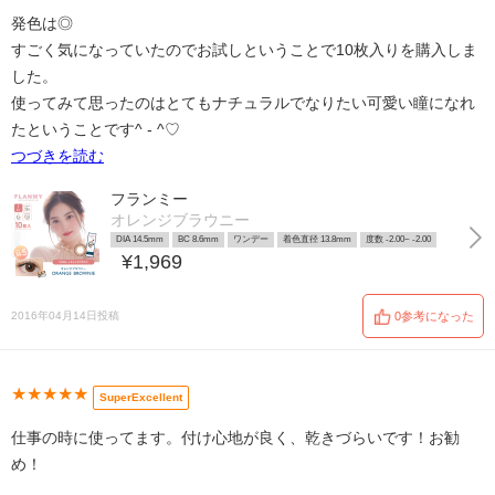
発色は◎
すごく気になっていたのでお試しということで10枚入りを購入しま
した。
使ってみて思ったのはとてもナチュラルでなりたい可愛い瞳になれ
たということです^ - ^♡
つづきを読む
フランミー
オレンジブラウニー
DIA 14.5mm
BC 8.6mm
ワンデー
着色直径 13.8mm
度数 -2.00~ -2.00
¥1,969
2016年04月14日投稿
0参考になった
★★★★★
SuperExcellent
仕事の時に使ってます。付け心地が良く、乾きづらいです！お勧
め！