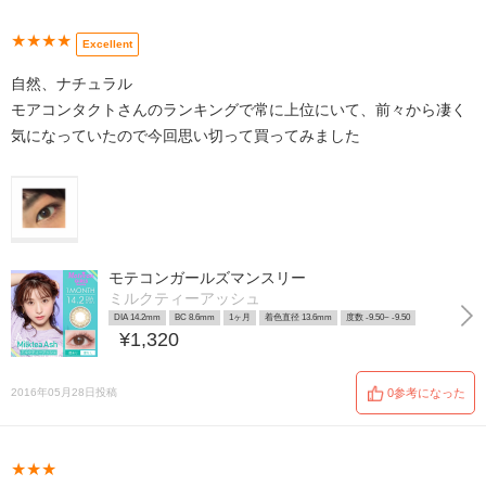
★★★★
Excellent
自然、ナチュラル
モアコンタクトさんのランキングで常に上位にいて、前々から凄く
気になっていたので今回思い切って買ってみました
モテコンガールズマンスリー
ミルクティーアッシュ
DIA 14.2mm
BC 8.6mm
1ヶ月
着色直径 13.6mm
度数 -9.50~ -9.50
¥1,320
2016年05月28日投稿
0参考になった
★★★