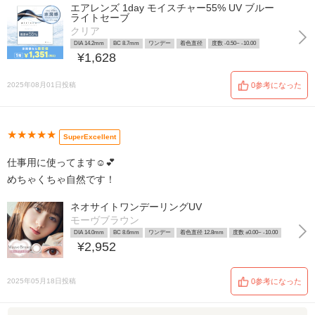
エアレンズ 1day モイスチャー55% UV ブルー
ライトセーブ
クリア
DIA 14.2mm
BC 8.7mm
ワンデー
着色直径
度数 -0.50~ -10.00
¥1,628
2025年08月01日投稿
0参考になった
★★★★★
SuperExcellent
仕事用に使ってます☺︎💕
めちゃくちゃ自然です！
ネオサイトワンデーリングUV
モーヴブラウン
DIA 14.0mm
BC 8.6mm
ワンデー
着色直径 12.8mm
度数 ±0.00~ -10.00
¥2,952
2025年05月18日投稿
0参考になった