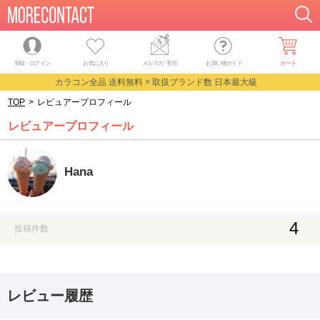
登録・ログイン
お気に入り
メルマガ
・
割引
お買い物ガイド
カート
カラコン全品 送料無料 × 取扱ブランド数 日本最大級
TOP
>
レビュアープロフィール
レビュアープロフィール
Hana
4
投稿件数
レビュー履歴