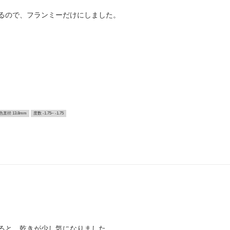
るので、フランミーだけにしました。
色直径 13.8mm
度数 -1.75~ -1.75
ると、乾きが少し気になりました。