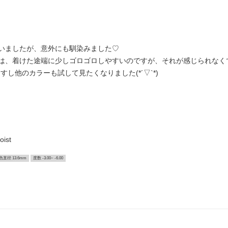
いましたが、意外にも馴染みました♡
は、着けた途端に少しゴロゴロしやすいのですが、それが感じられなく
ますし他のカラーも試して見たくなりました(*´▽`*)
st
色直径 13.6mm
度数 -3.00~ -6.00