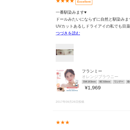
★★★★
Excellent
一番馴染みます♥
ドールみたいにならずに自然と馴染みま
UVカットあるしドライアイの私でも目
つづきを読む
フランミー
オレンジブラウニー
DIA 14.5mm
BC 8.6mm
ワンデー
着
¥1,969
2017年09月26日投稿
★★★