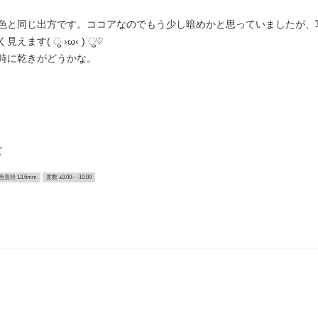
色と同じ出方です。ココアなのでもう少し暗めかと思っていましたが、写
す( ु ›ω‹ ) ु♡
時に乾きがどうかな。
ズ
色直径 13.6mm
度数 ±0.00~ -10.00