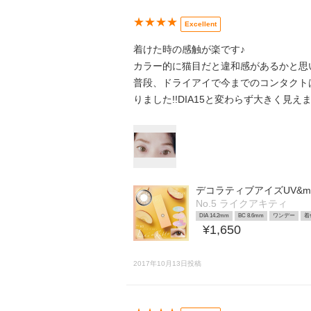
★★★★
Excellent
着けた時の感触が楽です♪
カラー的に猫目だと違和感があるかと思
普段、ドライアイで今までのコンタクト
りました!!DIA15と変わらず大きく見え
デコラティブアイズUV&moi
No.5 ライクアキティ
DIA 14.2mm
BC 8.6mm
ワンデー
着
¥1,650
2017年10月13日投稿