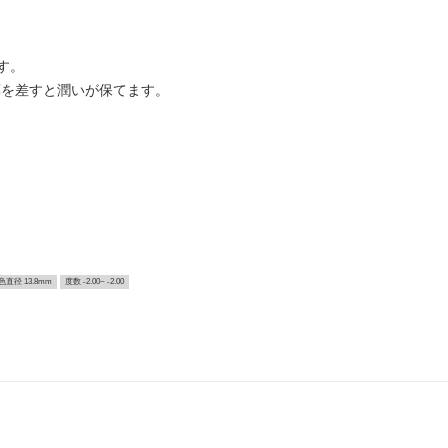
す。
薬を差すと潤いが保てます。
色直径 13.8mm
度数 -2.00~ -2.00