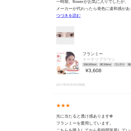
一時期、flowerがお気に入りでしたが、
メーカーが代わったら発色に違和感があ
つづきを読む
フランミー
ドーナツブラウン
DIA 14.5mm
BC 8.6mm
ワンデー
着
¥3,608
2017年06月06日投稿
★★★
光に当たると透け感あります❇
フランミーを愛用しています。
こちらを購入してから長時間装用してい