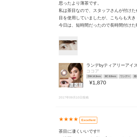
思ったより薄茶です。
私は茶目なので、スタッフさんが付けた
目を使用していましたが、こちらも大きく見えま
今日は、短時間だったので長時間付けた
ランデbyティアリーアイ
ココア
DIA 14.3mm
BC 8.6mm
ワンデー
着
¥1,870
2017年09月10日投稿
★★★★
Excellent
茶目に凄くいいです!!