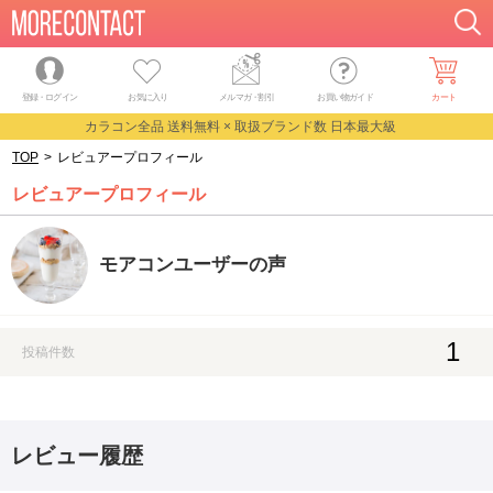
登録・ログイン
お気に入り
メルマガ
・
割引
お買い物ガイド
カート
カラコン全品 送料無料 × 取扱ブランド数 日本最大級
TOP
>
レビュアープロフィール
レビュアープロフィール
モアコンユーザーの声
1
投稿件数
レビュー履歴