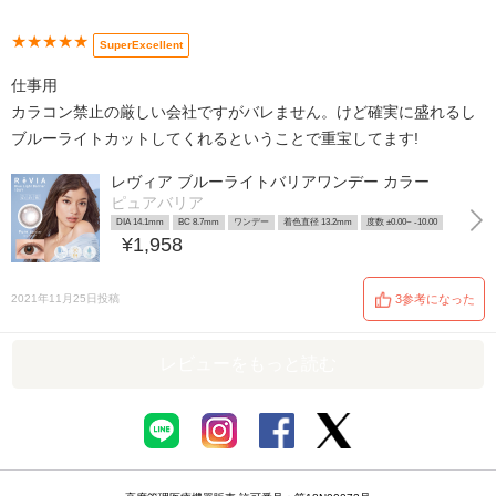
★★★★★
SuperExcellent
仕事用
カラコン禁止の厳しい会社ですがバレません。けど確実に盛れるし
ブルーライトカットしてくれるということで重宝してます!
レヴィア ブルーライトバリアワンデー カラー
ピュアバリア
DIA 14.1mm
BC 8.7mm
ワンデー
着色直径 13.2mm
度数 ±0.00~ -10.00
¥1,958
2021年11月25日投稿
3参考になった
レビューをもっと読む