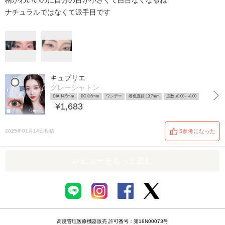
柄かわいいのに自分の目が小さくて白目なくなるね
ナチュラルではなくて派手目です
キュプリエ
グレーシャトン
DIA 14.5mm
BC 8.6mm
ワンデー
着色直径 13.7mm
度数 ±0.00~ -8.00
¥1,683
2025年01月14日投稿
5参考になった
レビューをもっと読む
高度管理医療機器販売 許可番号：第18N00073号