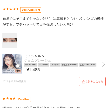
★★★★★
SuperExcellent
肉眼ではそこまでじゃないけど、写真撮るともやもやレンズの模様
がでる。フチハッキリで目を強調したい人向け
ミミシャルム
ジェムグレージュ
DIA 14.2mm
BC 8.6mm
ワンデー
着色直径 13.5mm
度数 ±0.00~ -10.00
¥1,485
2024年12月30日投稿
1参考になった
★★★★
Excellent