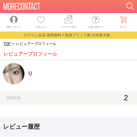
登録・ログイン
お気に入り
メルマガ
・
割引
お買い物ガイド
カート
カラコン全品 送料無料 × 取扱ブランド数 日本最大級
TOP
>
レビュアープロフィール
レビュアープロフィール
り
2
投稿件数
レビュー履歴