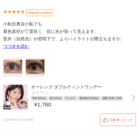
★★★★★
SuperExcellent
小粒目奥目の私でも、
着色直径が丁度良く、目に光が宿って見えます。
室外（自然光）や照明下で、よりハイライトが際立ちますが、
つづきを読む
オーレンズ ダブルティントワンデー
ブラウン
DIA 14.2mm
BC 8.7mm
ワンデー
着色直径 12.9mm
度数 ±0.00~ -8.00
¥1,760
2024年07月18日投稿
22参考になった