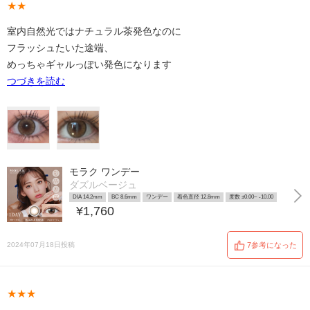
★★
室内自然光ではナチュラル茶発色なのに
フラッシュたいた途端、
めっちゃギャルっぽい発色になります
つづきを読む
モラク ワンデー
ダズルベージュ
DIA 14.2mm
BC 8.6mm
ワンデー
着色直径 12.8mm
度数 ±0.00~ -10.00
¥1,760
2024年07月18日投稿
7参考になった
★★★