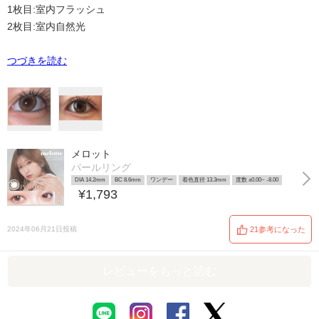
1枚目:室内フラッシュ
2枚目:室内自然光
つづきを読む
メロット
パールリング
DIA 14.2mm
BC 8.6mm
ワンデー
着色直径 13.3mm
度数 ±0.00~ -8.00
¥1,793
2024年06月21日投稿
21参考になった
レビューをもっと読む