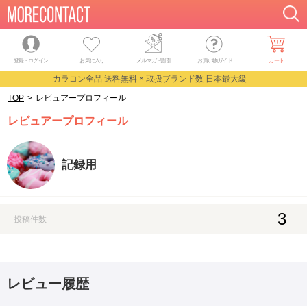
登録・ログイン
お気に入り
メルマガ
・
割引
お買い物ガイド
カート
カラコン全品 送料無料 × 取扱ブランド数 日本最大級
TOP
>
レビュアープロフィール
レビュアープロフィール
記録用
3
投稿件数
レビュー履歴