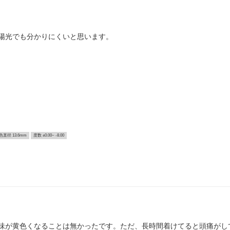
陽光でも分かりにくいと思います。
色直径 13.6mm
度数 ±0.00~ -8.00
味が黄色くなることは無かったです。ただ、長時間着けてると頭痛がし