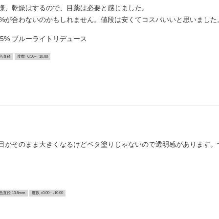
様、乾燥はするので、目薬は必要と感じました。
5%が合わないのかもしれません。値段は安くてコスパいいと思いました
5% ブルーライトリデュース
色直径
度数 -0.50~ -10.00
目がそのまま大きくなるけどベタ塗りじゃないので透明感があります。
色直径 13.6mm
度数 ±0.00~ -10.00