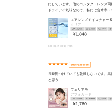
にしています。他のコンタクトレンズ同
ドライアイ気味なので、私には含水率5
エアレンズモイスチャー 5
クリア
DIA 14.2mm
BC 8.7mm
ワンデー
着
¥1,848
2021年11月29日投稿
★★★★★
SuperExcellent
長時間つけていても乾燥しないです。黒
と思う
フェリアモ
アフォガード
DIA 14.2mm
BC 8.6mm
ワンデー
着
¥1,760