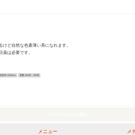
るけど自然な色素薄い系になれます。
目薬は必要です。
色直径 13.5mm
度数 ±0.00~ -10.00
レビューをもっと読む
メニュー
メ