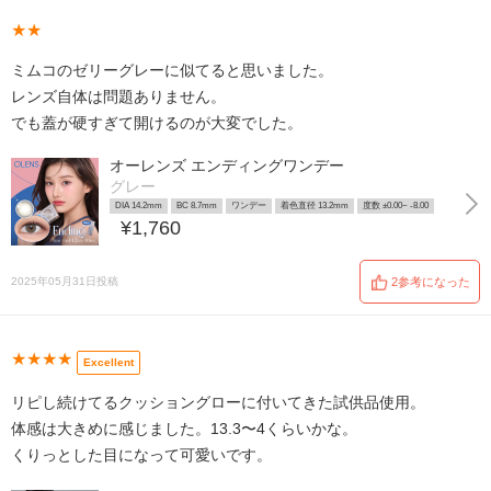
★★
ミムコのゼリーグレーに似てると思いました。
レンズ自体は問題ありません。
でも蓋が硬すぎて開けるのが大変でした。
オーレンズ エンディングワンデー
グレー
DIA 14.2mm
BC 8.7mm
ワンデー
着色直径 13.2mm
度数 ±0.00~ -8.00
¥1,760
2025年05月31日投稿
2参考になった
★★★★
Excellent
リピし続けてるクッショングローに付いてきた試供品使用。
体感は大きめに感じました。13.3〜4くらいかな。
くりっとした目になって可愛いです。