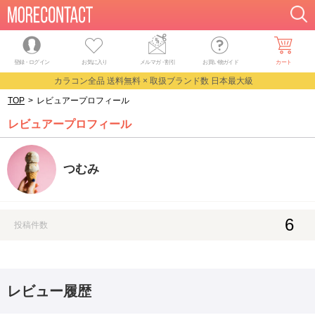
登録・ログイン
お気に入り
メルマガ
・
割引
お買い物ガイド
カート
カラコン全品 送料無料 × 取扱ブランド数 日本最大級
TOP
>
レビュアープロフィール
レビュアープロフィール
つむみ
6
投稿件数
レビュー履歴