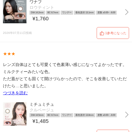
ワナフ
ロウティント
DIA 14.2mm
BC 8.7mm
ワンデー
着色直径 13.1mm
度数 ±0.00~ -8.00
¥1,760
2026年07月11日投稿
1参考になった
★★★
レンズ自体はとても可愛くて色素薄い感じになってよかったです。
ミルクティーみたいな色。
ただ蓋がとても固くて開けづらかったので、そこを改善していただ
けたら…と思いました。
つづきを読む
ミチュミチュ
クルベージュ
DIA 14.5mm
BC 8.7mm
ワンデー
着色直径 13.8mm
度数 ±0.00~ -8.00
¥1,485