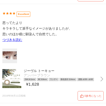
★★★★
Excellent
思ってたより
キラキラして派手なイメージがありましたが、
思いのほか瞳に馴染んで自然でした。
つづきを読む
ジーヴル トーキョー
アンバーブラウン
DIA 14.1mm
BC 8.6mm
ワンデー
着色直径 13.4mm
度数 ±0.00~ ±0.00
¥1,628
2016年09月11日投稿
0参考になった