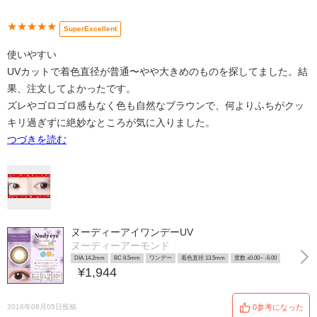
★★★★★
SuperExcellent
使いやすい
UVカットで着色直径が普通〜やや大きめのものを探してました。結
果、注文してよかったです。
ズレやゴロゴロ感もなく色も自然なブラウンで、何よりふちがクッ
キリ過ぎずに絶妙なところが気に入りました。
つづきを読む
ヌーディーアイワンデーUV
ヌーディーアーモンド
DIA 14.2mm
BC 8.5mm
ワンデー
着色直径 13.5mm
度数 ±0.00~ -6.00
¥1,944
2016年08月05日投稿
0参考になった