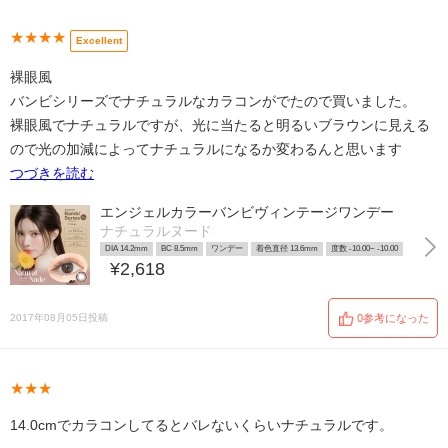
★★★★
Excellent
裸眼風
バンビシリーズでナチュラルなカラコンがでたので買いました。
裸眼風でナチュラルですが、光に当たると明るいブラウンに見える
ので光の加減によってナチュラルになるか変わるんと思います
つづきを読む
エンジェルカラーバンビヴィンテージワンデー
ナチュラルヌード
DIA 14.2mm
BC 8.5mm
ワンデー
着色直径 13.6mm
度数 -10.00~ -10.00
¥2,618
2017年08月05日投稿
0参考になった
★★★
14.0cmでカラコンしてるとバレないくらいナチュラルです。