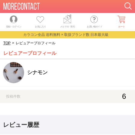
登録・ログイン
お気に入り
メルマガ
・
割引
お買い物ガイド
カート
カラコン全品 送料無料 × 取扱ブランド数 日本最大級
TOP
>
レビュアープロフィール
レビュアープロフィール
シナモン
6
投稿件数
レビュー履歴