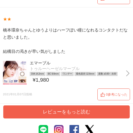
★★
橋本環奈ちゃんとゆうよりはハーフぽい瞳になれるコンタクトだな
と思いました。
結構目の渇きが早い気がしました
エマーブル
トゥルーヘーゼルマーブル
DIA 14.2mm
BC 8.6mm
ワンデー
着色直径 12.6mm
度数 ±0.00~ -8.00
¥1,980
2021年01月07日投稿
0参考になった
レビューをもっと読む