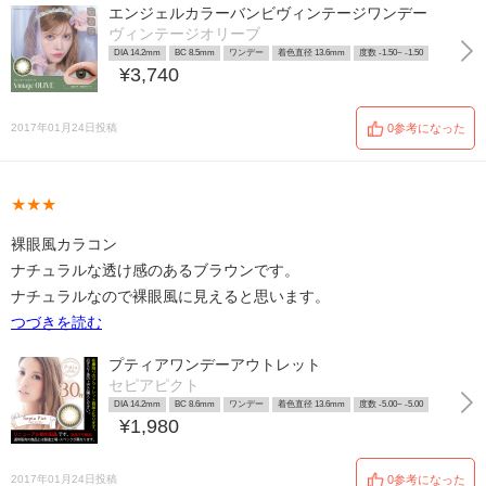
エンジェルカラーバンビヴィンテージワンデー
ヴィンテージオリーブ
DIA 14.2mm
BC 8.5mm
ワンデー
着色直径 13.6mm
度数 -1.50~ -1.50
¥3,740
2017年01月24日投稿
0参考になった
★★★
裸眼風カラコン
ナチュラルな透け感のあるブラウンです。
ナチュラルなので裸眼風に見えると思います。
つづきを読む
プティアワンデーアウトレット
セピアピクト
DIA 14.2mm
BC 8.6mm
ワンデー
着色直径 13.6mm
度数 -5.00~ -5.00
¥1,980
2017年01月24日投稿
0参考になった