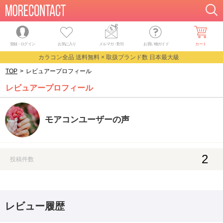
登録・ログイン
お気に入り
メルマガ
・
割引
お買い物ガイド
カート
カラコン全品 送料無料 × 取扱ブランド数 日本最大級
TOP
>
レビュアープロフィール
レビュアープロフィール
モアコンユーザーの声
2
投稿件数
レビュー履歴