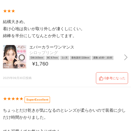
★★★
結構大きめ。
着け心地は良いが取り外しが凄くしにくい。
綿棒を半分にしてなんとか外してます。
エバーカラーワンマンス
シロップリング
DIA 14.5mm
BC 8.7mm
1ヶ月
着色直径 13.8mm
度数 ±0.00~ -10.00
¥1,760
2025年09月30日投稿
0参考になった
★★★★★
SuperExcellent
ちょっとだけ乾きが気になるのとレンズが柔らかいので装着に少し
だけ時間かかりました。