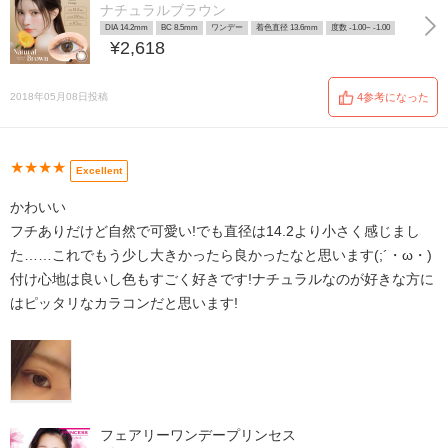
ナチュラルブラウン
DIA 14.2mm
BC 8.5mm
ワンデー
着色直径 13.6mm
度数 -1.00~ -1.00
¥2,618
2018年05月08日投稿
4参考になった
★★★★
Excellent
かわいい
フチありだけど自然で可愛い!でも直径は14.2より小さく感じまし
た……これでもう少し大きかったら良かったなと思います(;´・ω・)
付け心地は良いし色もすごく好きです!ナチュラルなのが好きな方に
はピッタリなカラコンだと思います!
フェアリーワンデープリンセス