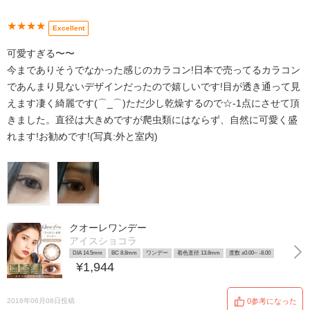
★★★★
Excellent
可愛すぎる〜〜
今までありそうでなかった感じのカラコン!日本で売ってるカラコン
であんまり見ないデザインだったので嬉しいです!目が透き通って見
えます凄く綺麗です(⌒_⌒)ただ少し乾燥するので☆-1点にさせて頂
きました。直径は大きめですが爬虫類にはならず、自然に可愛く盛
れます!お勧めです!(写真:外と室内)
クオーレワンデー
アイスショコラ
DIA 14.5mm
BC 8.8mm
ワンデー
着色直径 13.8mm
度数 ±0.00~ -8.00
¥1,944
2016年06月06日投稿
0参考になった