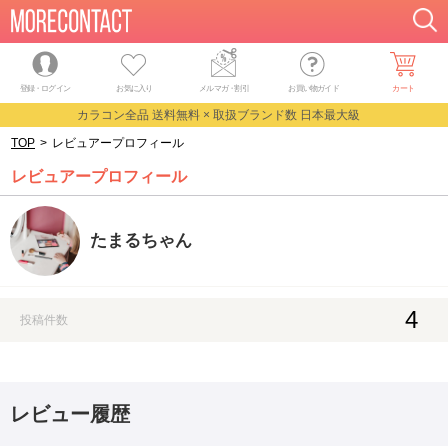
登録・ログイン
お気に入り
メルマガ
・
割引
お買い物ガイド
カート
カラコン全品 送料無料 × 取扱ブランド数 日本最大級
TOP
>
レビュアープロフィール
レビュアープロフィール
たまるちゃん
4
投稿件数
レビュー履歴