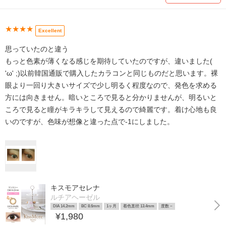
★★★★
Excellent
思っていたのと違う
もっと色素が薄くなる感じを期待していたのですが、違いました(
'ω' ;)以前韓国通販で購入したカラコンと同じものだと思います。裸
眼より一回り大きいサイズで少し明るく程度なので、発色を求める
方には向きません。暗いところで見ると分かりませんが、明るいと
ころで見ると瞳がキラキラして見えるので綺麗です。着け心地も良
いのですが、色味が想像と違った点で-1にしました。
キスモアセレナ
ルチアヘーゼル
DIA 14.2mm
BC 8.6mm
1ヶ月
着色直径 13.4mm
度数 ~
¥1,980