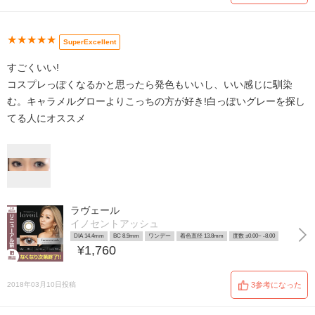
★★★★★
SuperExcellent
すごくいい!
コスプレっぽくなるかと思ったら発色もいいし、いい感じに馴染
む。キャラメルグローよりこっちの方が好き!白っぽいグレーを探し
てる人にオススメ
ラヴェール
イノセントアッシュ
DIA 14.4mm
BC 8.9mm
ワンデー
着色直径 13.8mm
度数 ±0.00~ -8.00
¥1,760
2018年03月10日投稿
3参考になった