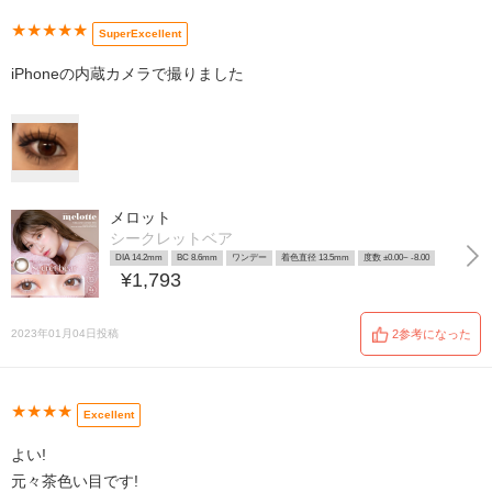
★★★★★
SuperExcellent
iPhoneの内蔵カメラで撮りました
メロット
シークレットベア
DIA 14.2mm
BC 8.6mm
ワンデー
着色直径 13.5mm
度数 ±0.00~ -8.00
¥1,793
2023年01月04日投稿
2参考になった
★★★★
Excellent
よい!
元々茶色い目です!