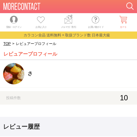
登録・ログイン
お気に入り
メルマガ
・
割引
お買い物ガイド
カート
カラコン全品 送料無料 × 取扱ブランド数 日本最大級
TOP
>
レビュアープロフィール
レビュアープロフィール
さ
10
投稿件数
レビュー履歴