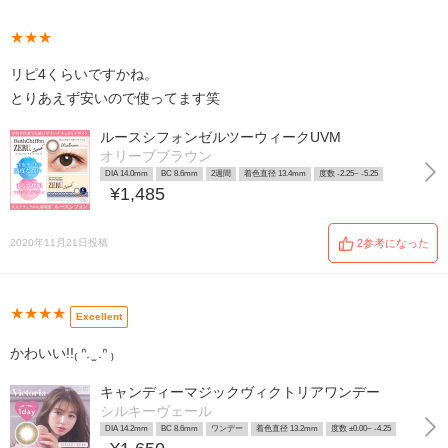
★★★
リピ4くらいですかね。
とりあえず安いので使ってます笑
ルースシフォンゼルツーウィークUVM
オリーブブラウン
DIA 14.0mm
BC 8.6mm
2週間
着色直径 13.4mm
度数 -2.25~ -5.25
¥1,485
2020年11月21日投稿
2参考になった
★★★★
Excellent
かわいい!!₍ ᐢ. ̫ .ᐢ ₎
キャンディーマジックヴィクトリアワンデー
シルキーヴェール
DIA 14.2mm
BC 8.6mm
ワンデー
着色直径 13.2mm
度数 ±0.00~ -4.25