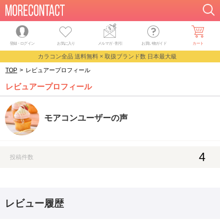
登録・ログイン
お気に入り
メルマガ
・
割引
お買い物ガイド
カート
カラコン全品 送料無料 × 取扱ブランド数 日本最大級
TOP
>
レビュアープロフィール
レビュアープロフィール
モアコンユーザーの声
4
投稿件数
レビュー履歴