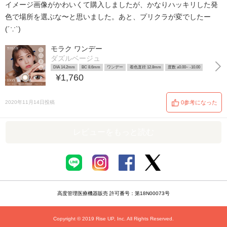
イメージ画像がかわいくて購入しましたが、かなりハッキリした発
色で場所を選ぶな〜と思いました。あと、プリクラが変でしたー
(´∵`)
モラク ワンデー
ダズルベージュ
DIA 14.2mm
BC 8.6mm
ワンデー
着色直径 12.8mm
度数 ±0.00~ -10.00
¥1,760
2020年11月14日投稿
0参考になった
レビューをもっと読む
高度管理医療機器販売 許可番号：第18N00073号
Copyright © 2019 Rise UP, Inc. All Rights Reserved.