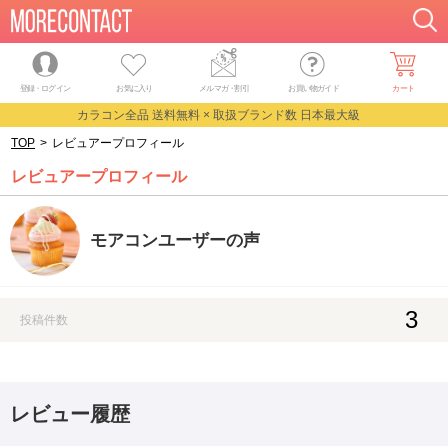
登録・ログイン
お気に入り
メルマガ
・
割引
お買い物ガイド
カート
カラコン全品 送料無料 × 取扱ブランド数 日本最大級
TOP
>
レビュアープロフィール
レビュアープロフィール
モアコンユーザーの声
3
投稿件数
レビュー履歴