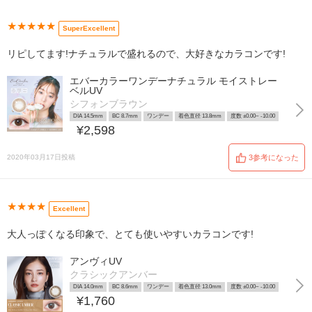
★★★★★
SuperExcellent
リピしてます!ナチュラルで盛れるので、大好きなカラコンです!
エバーカラーワンデーナチュラル モイストレー
ベルUV
シフォンブラウン
DIA 14.5mm
BC 8.7mm
ワンデー
着色直径 13.8mm
度数 ±0.00~ -10.00
¥2,598
2020年03月17日投稿
3参考になった
★★★★
Excellent
大人っぽくなる印象で、とても使いやすいカラコンです!
アンヴィUV
クラシックアンバー
DIA 14.0mm
BC 8.6mm
ワンデー
着色直径 13.0mm
度数 ±0.00~ -10.00
¥1,760