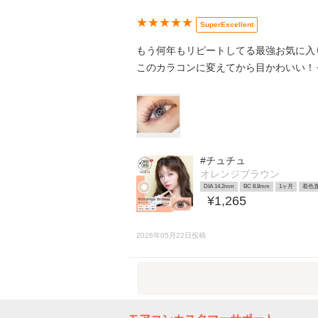
★★★★★
SuperExcellent
もう何年もリピートしてる最強お気に入りカラコンです‪
このカラコンに変えてから目かわいい！
#チュチュ
オレンジブラウン
DIA 14.2mm
BC 8.8mm
1ヶ月
着色直
¥1,265
2026年05月22日投稿