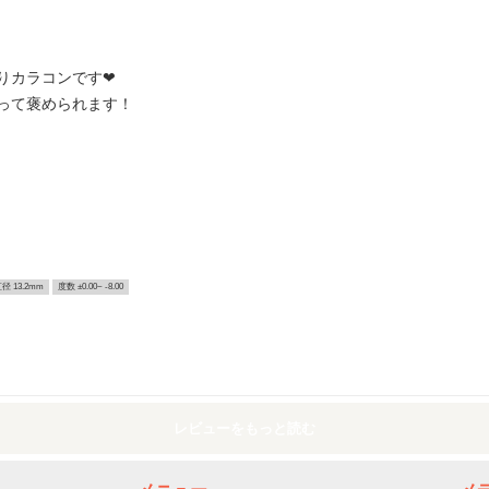
‪‪‪❤︎‬‪‪‪‪‪
って褒められます！
径 13.2mm
度数 ±0.00~ -8.00
レビューをもっと読む