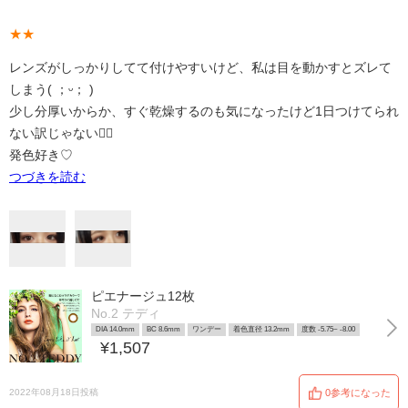
★★
レンズがしっかりしてて付けやすいけど、私は目を動かすとズレて
しまう( ；ᵕ； )
少し分厚いからか、すぐ乾燥するのも気になったけど1日つけてられ
ない訳じゃない👍🏻
発色好き♡
つづきを読む
ピエナージュ12枚
No.2 テディ
DIA 14.0mm
BC 8.6mm
ワンデー
着色直径 13.2mm
度数 -5.75~ -8.00
¥1,507
2022年08月18日投稿
0参考になった