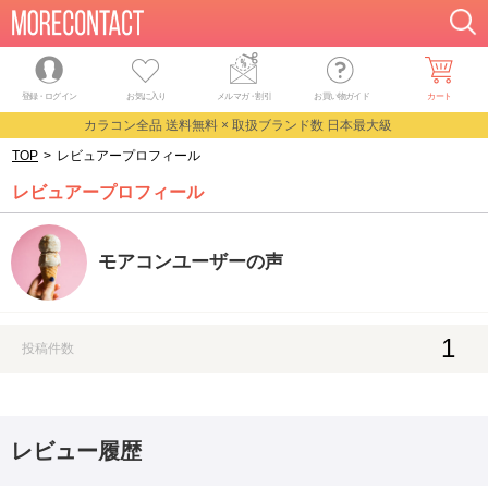
登録・ログイン
お気に入り
メルマガ
・
割引
お買い物ガイド
カート
カラコン全品 送料無料 × 取扱ブランド数 日本最大級
TOP
>
レビュアープロフィール
レビュアープロフィール
モアコンユーザーの声
1
投稿件数
レビュー履歴