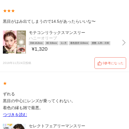
★★★
黒目がはみ出てしまうので14.5があったらいいな〜
モテコンリラックスマンスリー
ハニーオリーブ
DIA 14.2mm
BC 8.6mm
1ヶ月
着色直径 13.6mm
度数 -1.25~ -5.50
¥1,320
2018年11月24日投稿
0参考になった
★
ずれる
黒目の中心にレンズが乗ってくれない。
着色の縁も雑で最悪。
つづきを読む
セレクトフェアリーマンスリー