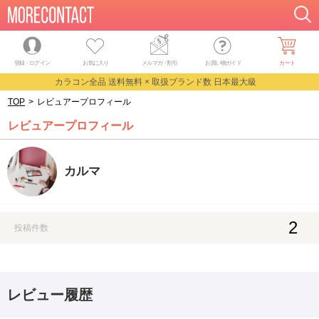
登録・ログイン
お気に入り
メルマガ
・
割引
お買い物ガイド
カート
カラコン全品 送料無料 × 取扱ブランド数 日本最大級
TOP
>
レビュアープロフィール
レビュアープロフィール
カルマ
2
投稿件数
レビュー履歴