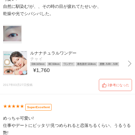
自然に馴染む!が、、その時の目が疲れてたせいか、
乾燥や光でシバシバした。
ルナナチュラルワンデー
チャイ
DIA 14.5mm
BC 8.8mm
ワンデー
着色直径 13.8mm
度数 -5.00~ -5.00
¥1,760
2017年03月27日投稿
2参考になった
★★★★★
SuperExcellent
めっちゃ可愛い!
仕事やデートにピッタリ!見つめられると恋落ちるくらい、うるうる
艶!