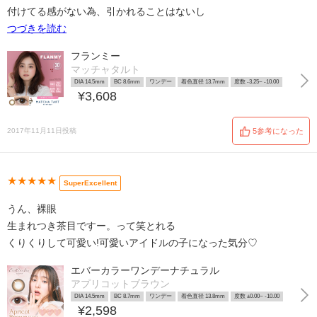
付けてる感がない為、引かれることはないし
つづきを読む
フランミー
マッチャタルト
DIA 14.5mm
BC 8.6mm
ワンデー
着色直径 13.7mm
度数 -3.25~ -10.00
¥3,608
2017年11月11日投稿
5参考になった
★★★★★
SuperExcellent
うん、裸眼
生まれつき茶目ですー。って笑とれる
くりくりして可愛い!可愛いアイドルの子になった気分♡
エバーカラーワンデーナチュラル
アプリコットブラウン
DIA 14.5mm
BC 8.7mm
ワンデー
着色直径 13.8mm
度数 ±0.00~ -10.00
¥2,598