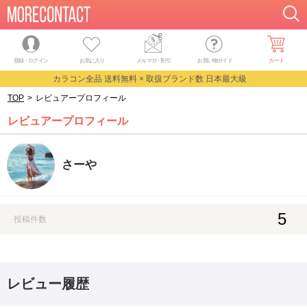
登録・ログイン
お気に入り
メルマガ
・
割引
お買い物ガイド
カート
カラコン全品 送料無料 × 取扱ブランド数 日本最大級
TOP
>
レビュアープロフィール
レビュアープロフィール
さーや
5
投稿件数
レビュー履歴