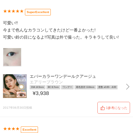
★★★★★
SuperExcellent
可愛い!!
今まで色んなカラコンしてきたけど一番よかった!
可愛い鈴の目になるよ!!写真は外で撮った。キラキラして良い!
エバーカラーワンデールクアージュ
エアリーブラウン
DIA 14.5mm
BC 8.7mm
ワンデー
着色直径 13.8mm
度数 ±0.00~ -8.00
¥3,938
2017年06月30日投稿
1参考になった
★★★★
Excellent