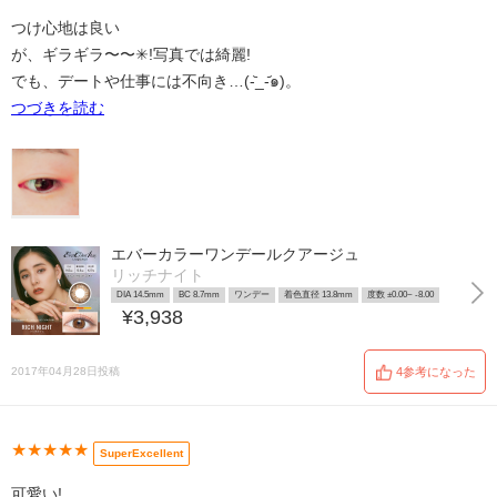
つけ心地は良い
が、ギラギラ〜〜✳︎!写真では綺麗!
でも、デートや仕事には不向き…(-᷅_-᷄๑)。
つづきを読む
エバーカラーワンデールクアージュ
リッチナイト
DIA 14.5mm
BC 8.7mm
ワンデー
着色直径 13.8mm
度数 ±0.00~ -8.00
¥3,938
2017年04月28日投稿
4参考になった
★★★★★
SuperExcellent
可愛い!