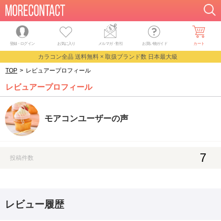
登録・ログイン
お気に入り
メルマガ
・
割引
お買い物ガイド
カート
カラコン全品 送料無料 × 取扱ブランド数 日本最大級
TOP
>
レビュアープロフィール
レビュアープロフィール
モアコンユーザーの声
7
投稿件数
レビュー履歴