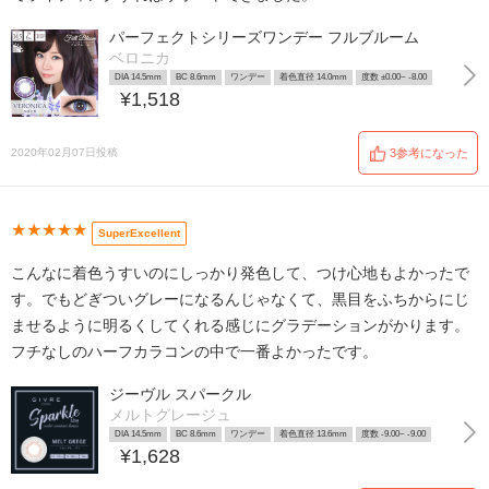
パーフェクトシリーズワンデー フルブルーム
ベロニカ
DIA 14.5mm
BC 8.6mm
ワンデー
着色直径 14.0mm
度数 ±0.00~ -8.00
¥1,518
2020年02月07日投稿
3参考になった
★★★★★
SuperExcellent
こんなに着色うすいのにしっかり発色して、つけ心地もよかったで
す。でもどぎついグレーになるんじゃなくて、黒目をふちからにじ
ませるように明るくしてくれる感じにグラデーションがかります。
フチなしのハーフカラコンの中で一番よかったです。
ジーヴル スパークル
メルトグレージュ
DIA 14.5mm
BC 8.6mm
ワンデー
着色直径 13.6mm
度数 -9.00~ -9.00
¥1,628