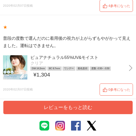
2020年02月07日投稿
4参考になった
★
普段の度数で選んだのに着用後の視力が上がらずもやがかって見え
ました。運転はできません。
ピュアナチュラル55%UV&モイスト
クリア
DIA 14.2mm
BC 8.7mm
ワンデー
着色直径
度数 -0.50~ -0.50
¥1,304
2020年02月07日投稿
0参考になった
レビューをもっと読む