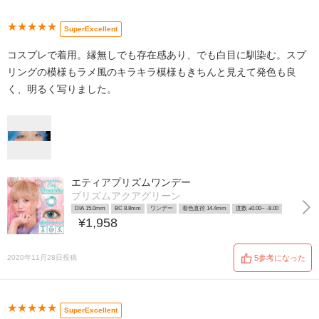
★★★★★
SuperExcellent
コスプレで着用。縁無しでも存在感あり、でも白目に馴染む。スプ
リングの模様もラメ風のキラキラ模様もきちんと見えて発色も良
く、明るく写りました。
エティアプリズムワンデー
プリズムアクアグリーン
DIA 15.0mm
BC 8.8mm
ワンデー
着色直径 14.4mm
度数 ±0.00~ -8.00
¥1,958
2020年11月28日投稿
5参考になった
★★★★★
SuperExcellent