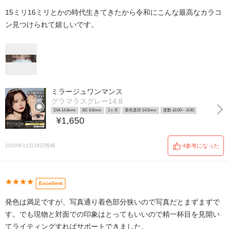
15ミリ16ミリとかの時代生きてきたから令和にこんな最高なカラコ
ン見つけられて嬉しいです。
ミラージュワンマンス
グラマラスグレー14.8
DIA 14.8mm
BC 8.6mm
1ヶ月
着色直径 14.0mm
度数 ±0.00~ -8.00
¥1,650
2020年11月28日投稿
4参考になった
★★★★
Excellent
発色は満足ですが、写真通り着色部分狭いので写真だとまずまずで
す。でも現物と対面での印象はとってもいいので精一杯目を見開い
てライティングすればサポートできました。