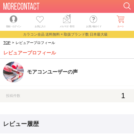
登録・ログイン
お気に入り
メルマガ
・
割引
お買い物ガイド
カート
カラコン全品 送料無料 × 取扱ブランド数 日本最大級
TOP
>
レビュアープロフィール
レビュアープロフィール
モアコンユーザーの声
1
投稿件数
レビュー履歴