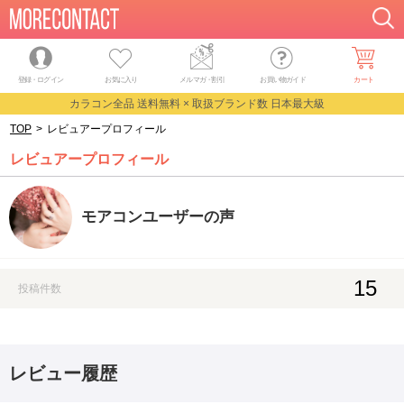
登録・ログイン
お気に入り
メルマガ
・
割引
お買い物ガイド
カート
カラコン全品 送料無料 × 取扱ブランド数 日本最大級
TOP
>
レビュアープロフィール
レビュアープロフィール
モアコンユーザーの声
15
投稿件数
レビュー履歴