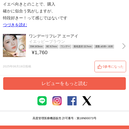
イエベ向きとのことで、購入
確かに似合う気がしますが、
特段好きー！って感じではないです
つづきを読む
ワンデーリフレア エーアイ
イエッピーブラウン
DIA 14.5mm
BC 8.7mm
ワンデー
着色直径 13.7mm
度数 ±0.00~ -8.00
¥1,760
2025年08月19日投稿
0参考になった
レビューをもっと読む
高度管理医療機器販売 許可番号：第18N00073号