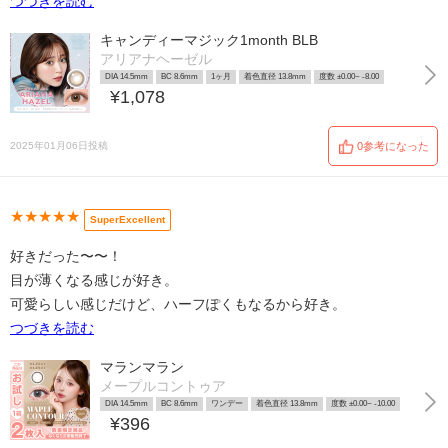
つづきを読む
キャンディーマジック1month BLB
アリアナヘーゼル
DIA 14.5mm
BC 8.6mm
1ヶ月
着色直径 13.8mm
度数 ±0.00~ -8.00
¥1,078
2025年01月06日投稿
0参考になった
★★★★★
SuperExcellent
好きだった〜〜！
目が薄くなる感じが好き。
可愛らしい感じだけど、ハーフぽくもなるから好き。
つづきを読む
マランマラン
メープルコントゥア
DIA 14.5mm
BC 8.6mm
ワンデー
着色直径 13.8mm
度数 ±0.00~ -10.00
¥396