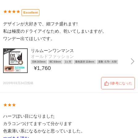
★★★★
Excellent
デザインが大好きで、細フチ盛れます!
私は極度のドライアイなため、乾いてしまいますが。
ワンデー出てほしいです。
リルムーンワンマンス
オールドファッション
DIA 14.5mm
BC 8.6mm
1ヶ月
着色直径 13.8mm
度数 -0.75~ -6.50
¥1,760
2020年03月24日投稿
0参考になった
★★★
ハーフぽい目になりました
カラコンつけてますって分かります
色素薄い系になるかなと思っていました。