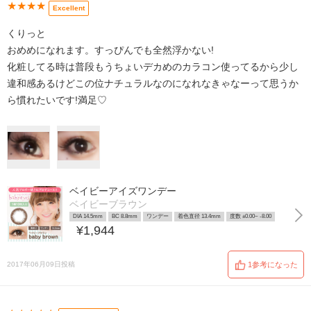
★★★★
Excellent
くりっと
おめめになれます。すっぴんでも全然浮かない!
化粧してる時は普段もうちょいデカめのカラコン使ってるから少し
違和感あるけどこの位ナチュラルなのになれなきゃなーって思うか
ら慣れたいです!満足♡
ベイビーアイズワンデー
ベイビーブラウン
DIA 14.5mm
BC 8.8mm
ワンデー
着色直径 13.4mm
度数 ±0.00~ -8.00
¥1,944
2017年06月09日投稿
1参考になった