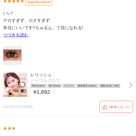
★★★★★
SuperExcellent
いい!
デカすぎず、小さすぎず、
本当にいいです!!ちゅるん。て目になれる!
つづきを読む
レリッシュ
ノーブルグロウ
DIA 14.2mm
BC 8.7mm
ワンデー
着色直径 13.6mm
度数 ±0.00~ -8.00
¥1,892
2017年07月13日投稿
1参考になった
★★★