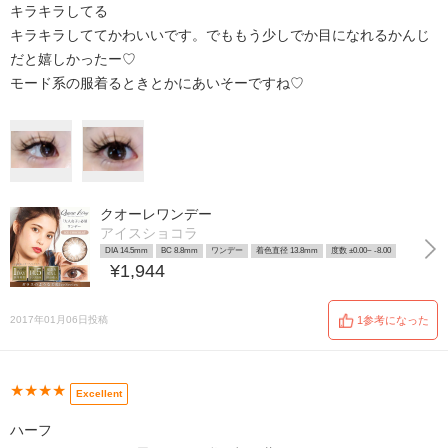
キラキラしてる
キラキラしててかわいいです。でももう少しでか目になれるかんじ
だと嬉しかったー♡
モード系の服着るときとかにあいそーですね♡
クオーレワンデー
アイスショコラ
DIA 14.5mm
BC 8.8mm
ワンデー
着色直径 13.8mm
度数 ±0.00~ -8.00
¥1,944
2017年01月06日投稿
1参考になった
★★★★
Excellent
ハーフ