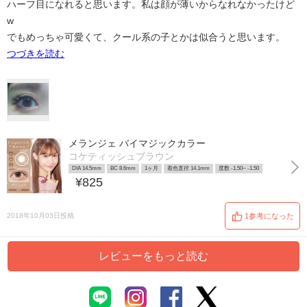
ハーフ目になれると思います。私は顔が薄いからなれなかったけど
w
でもめっちゃ可愛くて、クール系の子とかは似合うと思います。
つづきを読む
メランジェ バイマジックカラー
コケティッシュブラウン
DIA 14.5mm
BC 8.6mm
1ヶ月
着色直径 14.1mm
度数 -1.50~ -1.50
¥825
2018年10月03日投稿
1参考になった
レビューをもっと読む