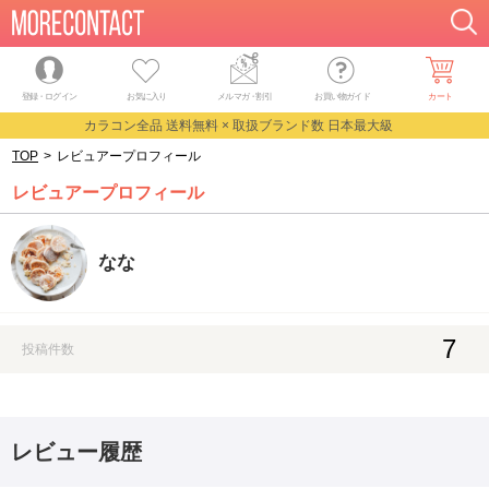
登録・ログイン
お気に入り
メルマガ
・
割引
お買い物ガイド
カート
カラコン全品 送料無料 × 取扱ブランド数 日本最大級
TOP
>
レビュアープロフィール
レビュアープロフィール
なな
7
投稿件数
レビュー履歴