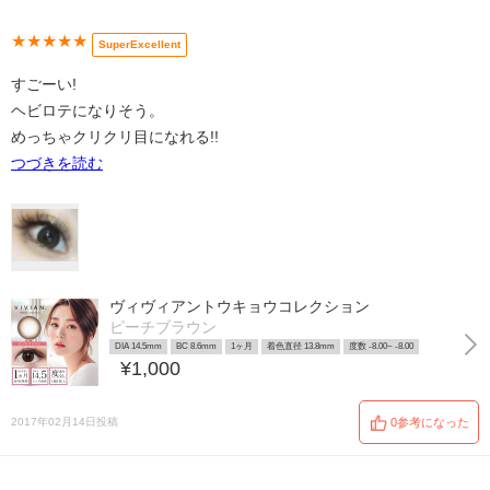
★★★★★
SuperExcellent
すごーい!
ヘビロテになりそう。
めっちゃクリクリ目になれる!!
つづきを読む
ヴィヴィアントウキョウコレクション
ピーチブラウン
DIA 14.5mm
BC 8.6mm
1ヶ月
着色直径 13.8mm
度数 -8.00~ -8.00
¥1,000
2017年02月14日投稿
0参考になった