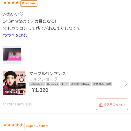
★★★★
Excellent
かわいい♡
14.5mmなのでデカ目になる!
でもカラコンって感じがあんまりしなくて
つづきを読む
マーブルワンマンス
ミルクショコラ
DIA 14.5mm
BC 8.6mm
1ヶ月
着色直径 13.8mm
度数 -0.75~ -6.00
¥1,320
2017年01月02日投稿
0参考になった
★★★★★
SuperExcellent