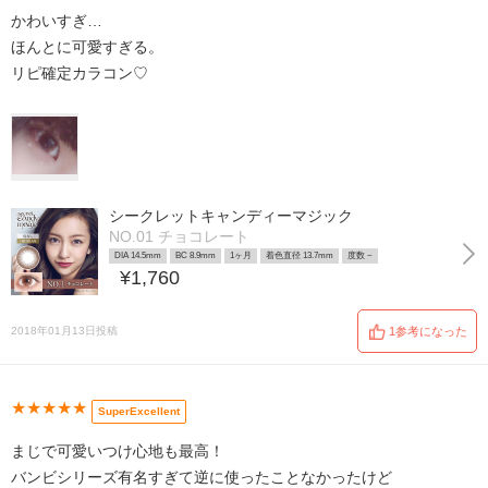
かわいすぎ…
ほんとに可愛すぎる。
リピ確定カラコン♡
シークレットキャンディーマジック
NO.01 チョコレート
DIA 14.5mm
BC 8.9mm
1ヶ月
着色直径 13.7mm
度数 ~
¥1,760
2018年01月13日投稿
1参考になった
★★★★★
SuperExcellent
まじで可愛いつけ心地も最高！
バンビシリーズ有名すぎて逆に使ったことなかったけど