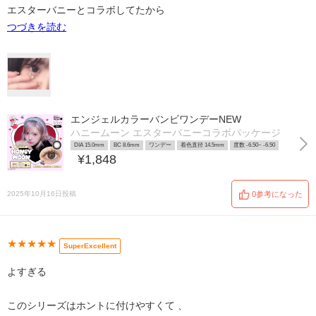
エスターバニーとコラボしてたから
つづきを読む
エンジェルカラーバンビワンデーNEW
ハニームーン エスターバニーコラボパッケージ
DIA 15.0mm
BC 8.6mm
ワンデー
着色直径 14.5mm
度数 -6.50~ -6.50
¥1,848
2025年10月16日投稿
0参考になった
★★★★★
SuperExcellent
よすぎる
このシリーズはホントに付けやすくて 、