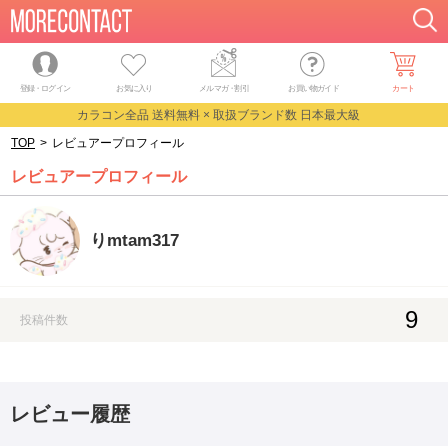
登録・ログイン
お気に入り
メルマガ
・
割引
お買い物ガイド
カート
カラコン全品 送料無料 × 取扱ブランド数 日本最大級
TOP
>
レビュアープロフィール
レビュアープロフィール
りmtam317
9
投稿件数
レビュー履歴