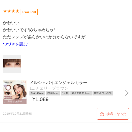
★★★★
Excellent
かわいい!
かわいいです!めちゃめちゃ!
ただレンズが柔らかいのか分からないですが
つづきを読む
メルシェバイエンジェルカラー
11.チェリーブラウン
DIA 14.5mm
BC 8.7mm
1ヶ月
着色直径 13.7mm
度数 -0.50~ -9.50
¥1,089
2019年10月21日投稿
1参考になった