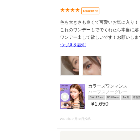
★★★★
Excellent
色も大きさも良くて可愛いお気に入り！
これのワンデーもででくれたら本当に嬉しい
ワンデー出して欲しいです！お願いしま
つづきを読む
カラーズワンマンス
ハーフスノーグレー
DIA 14.2mm
BC 8.6mm
1ヶ月
着色直
¥1,650
2022年03月28日投稿