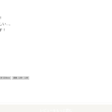
！
...。
す！
径 13.6mm
度数 -1.00~ -1.00
レビューをもっと読む