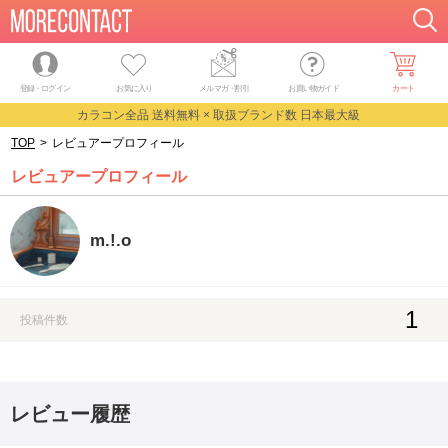
登録・ログイン
お気に入り
メルマガ
・
割引
お買い物ガイド
カート
カラコン全品 送料無料 × 取扱ブランド数 日本最大級
TOP
>
レビュアープロフィール
レビュアープロフィール
m.!.o
1
投稿件数
レビュー履歴