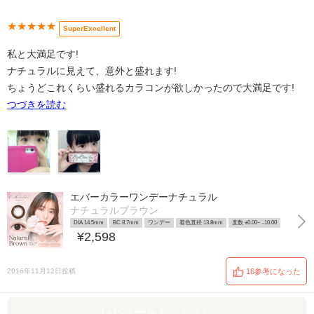
★★★★★
SuperExcellent
私と大満足です!
ナチュラルに見えて、意外と盛れます!
ちょうどこれくらい盛れるカラコンが欲しかったので大満足です!
つづきを読む
エバーカラーワンデーナチュラル
ナチュラルブラウン
DIA 14.5mm
BC 8.7mm
ワンデー
着色直径 13.8mm
度数 ±0.00~ -10.00
¥2,598
2016年11月12日投稿
16参考になった
レビューをもっと読む