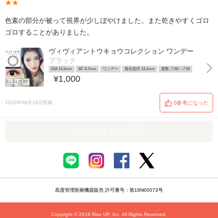
★★
色素の部分が被って視界が少しぼやけました。また乾きやすくゴロ
ゴロすることがありました。
ヴィヴィアントウキョウコレクション ワンデー
ブラック
DIA 14.2mm
BC 8.7mm
ワンデー
着色直径 13.1mm
度数 -7.50~ -7.50
¥1,000
2020年08月19日投稿
0参考になった
レビューをもっと読む
高度管理医療機器販売 許可番号：第18N00073号
Copyright © 2019 Rise UP, Inc. All Rights Reserved.