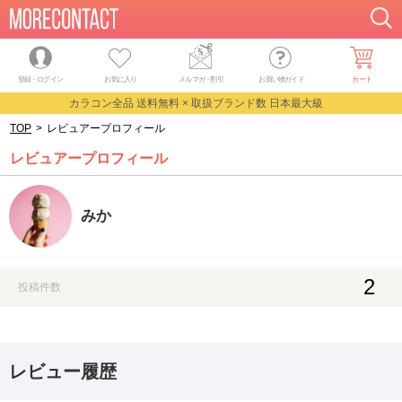
登録・ログイン
お気に入り
メルマガ
・
割引
お買い物ガイド
カート
カラコン全品 送料無料 × 取扱ブランド数 日本最大級
TOP
>
レビュアープロフィール
レビュアープロフィール
みか
2
投稿件数
レビュー履歴