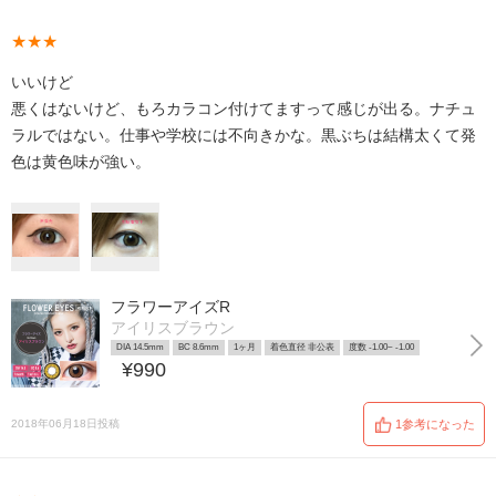
★★★
いいけど
悪くはないけど、もろカラコン付けてますって感じが出る。ナチュ
ラルではない。仕事や学校には不向きかな。黒ぶちは結構太くて発
色は黄色味が強い。
フラワーアイズR
アイリスブラウン
DIA 14.5mm
BC 8.6mm
1ヶ月
着色直径 非公表
度数 -1.00~ -1.00
¥990
2018年06月18日投稿
1参考になった