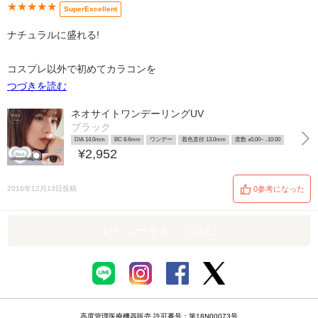
★★★★★
SuperExcellent
ナチュラルに盛れる!
コスプレ以外で初めてカラコンを
つづきを読む
ネオサイトワンデーリングUV
ブラック
DIA 14.0mm
BC 8.6mm
ワンデー
着色直径 13.0mm
度数 ±0.00~ -10.00
¥2,952
2016年12月13日投稿
0参考になった
レビューをもっと読む
高度管理医療機器販売 許可番号：第18N00073号