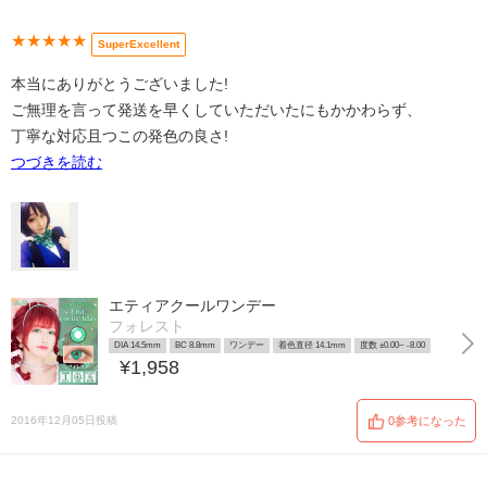
★★★★★
SuperExcellent
本当にありがとうございました!
ご無理を言って発送を早くしていただいたにもかかわらず、
丁寧な対応且つこの発色の良さ!
つづきを読む
エティアクールワンデー
フォレスト
DIA 14.5mm
BC 8.8mm
ワンデー
着色直径 14.1mm
度数 ±0.00~ -8.00
¥1,958
2016年12月05日投稿
0参考になった