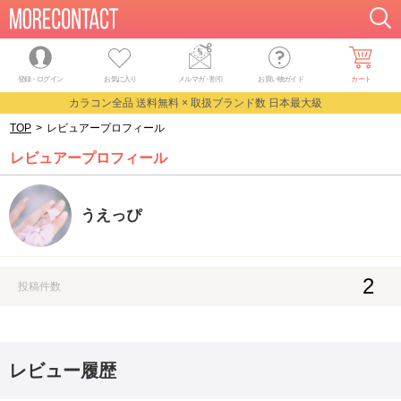
登録・ログイン
お気に入り
メルマガ
・
割引
お買い物ガイド
カート
カラコン全品 送料無料 × 取扱ブランド数 日本最大級
TOP
>
レビュアープロフィール
レビュアープロフィール
うえっぴ
2
投稿件数
レビュー履歴