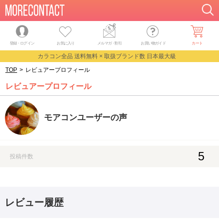
登録・ログイン
お気に入り
メルマガ
・
割引
お買い物ガイド
カート
カラコン全品 送料無料 × 取扱ブランド数 日本最大級
TOP
>
レビュアープロフィール
レビュアープロフィール
モアコンユーザーの声
5
投稿件数
レビュー履歴