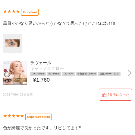
★★★★
Excellent
黒目がかなり黒いからどうかな？て思ったけどこれはｶﾜｲｲ!!
ラヴェール
キャラメルグロー
DIA 14.5mm
BC 8.6mm
ワンデー
着色直径 13.8mm
度数 ±0.00~ -10.00
¥1,760
2022年09月21日投稿
2参考になった
★★★★★
SuperExcellent
色が綺麗で良かったです。リピしてます!!