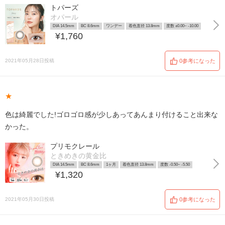
トパーズ
オパール
DIA 14.5mm
BC 8.6mm
ワンデー
着色直径 13.8mm
度数 ±0.00~ -10.00
¥1,760
2021年05月28日投稿
0参考になった
★
色は綺麗でした!ゴロゴロ感が少しあってあんまり付けること出来な
かった。
プリモクレール
ときめきの黄金比
DIA 14.5mm
BC 8.6mm
1ヶ月
着色直径 13.8mm
度数 -0.50~ -5.50
¥1,320
2021年05月30日投稿
0参考になった