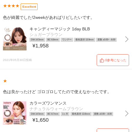
★★★★
Excellent
色が綺麗でした!2weekがあればリピしたいです。
キャンディーマジック 1day BLB
シュガーブラウン
DIA 14.5mm
BC 8.8mm
ワンデー
着色直径 13.9mm
度数 ±0.00~ -8.00
¥1,958
2021年05月30日投稿
0参考になった
★
色は良かったけど ゴロゴロしてたので使えなかったです。
カラーズワンマンス
ナチュラルウォームブラウン
DIA 14.5mm
BC 8.7mm
1ヶ月
着色直径 13.6mm
度数 ±0.00~ -8.00
¥1,650