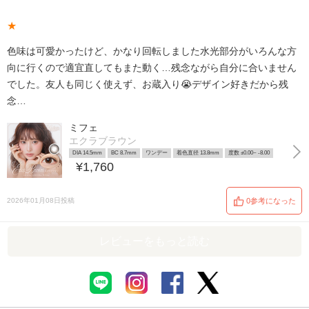
★
色味は可愛かったけど、かなり回転しました水光部分がいろんな方
向に行くので適宜直してもまた動く…残念ながら自分に合いません
でした。友人も同じく使えず、お蔵入り😭デザイン好きだから残
念…
ミフェ
エクラブラウン
DIA 14.5mm
BC 8.7mm
ワンデー
着色直径 13.8mm
度数 ±0.00~ -8.00
¥1,760
2026年01月08日投稿
0参考になった
レビューをもっと読む