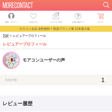
登録・ログイン
お気に入り
メルマガ
・
割引
お買い物ガイド
カート
カラコン全品 送料無料 × 取扱ブランド数 日本最大級
TOP
>
レビュアープロフィール
レビュアープロフィール
モアコンユーザーの声
1
投稿件数
レビュー履歴