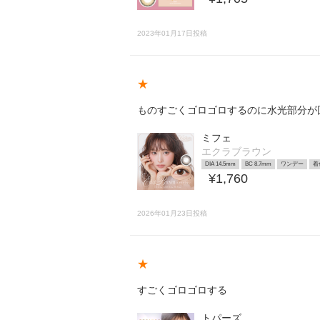
2023年01月17日投稿
★
ものすごくゴロゴロするのに水光部分が
ミフェ
エクラブラウン
DIA 14.5mm
BC 8.7mm
ワンデー
着
¥1,760
2026年01月23日投稿
★
すごくゴロゴロする
トパーズ