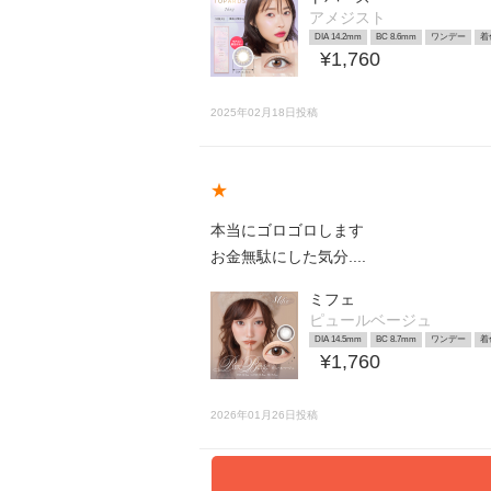
アメジスト
DIA 14.2mm
BC 8.6mm
ワンデー
着
¥1,760
2025年02月18日投稿
★
本当にゴロゴロします
お金無駄にした気分....
ミフェ
ピュールベージュ
DIA 14.5mm
BC 8.7mm
ワンデー
着
¥1,760
2026年01月26日投稿