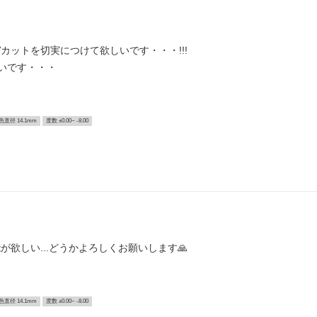
カットを切実につけて欲しいです・・・!!!
いです・・・
色直径 14.1mm
度数 ±0.00~ -8.00
欲しい...どうかよろしくお願いします🙏
色直径 14.1mm
度数 ±0.00~ -8.00