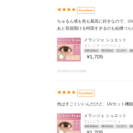
★★★★
Excellent
ちゅるん感も色も最高に好きなので、UV
あと容器開ける時固すぎるのも結構つら
メランジェ シュエット
セレニティベージュ
DIA 14.5mm
BC 8.7mm
ワンデー
着
¥1,705
2023年02月10日投稿
★★★★
Excellent
色はすごくいいんだけど、UVカット機能が
メランジェ シュエット
セレニティベージュ
DIA 14.5mm
BC 8.7mm
ワンデー
着
¥1,705