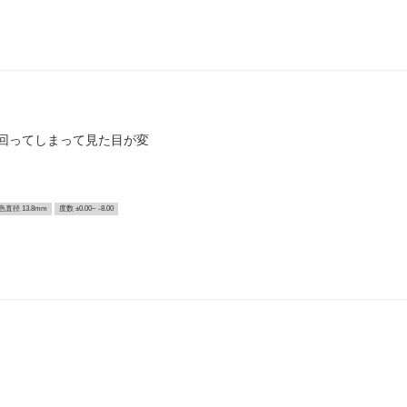
回ってしまって見た目が変
色直径 13.8mm
度数 ±0.00~ -8.00