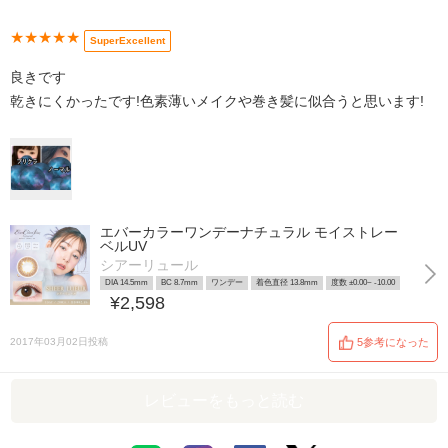
★★★★★
SuperExcellent
良きです
乾きにくかったです!色素薄いメイクや巻き髪に似合うと思います!
エバーカラーワンデーナチュラル モイストレー
ベルUV
シアーリュール
DIA 14.5mm
BC 8.7mm
ワンデー
着色直径 13.8mm
度数 ±0.00~ -10.00
¥2,598
2017年03月02日投稿
5参考になった
レビューをもっと読む