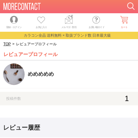
登録・ログイン
お気に入り
メルマガ
・
割引
お買い物ガイド
カート
カラコン全品 送料無料 × 取扱ブランド数 日本最大級
TOP
>
レビュアープロフィール
レビュアープロフィール
めめめめめ
1
投稿件数
レビュー履歴