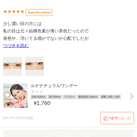
★★★★★
SuperExcellent
少し濃い目の方には
私の目は元々結構色素が薄い茶色だったので
発色や、浮いてる感がでないか心配でしたが
つづきを読む
ルナナチュラルワンデー
チャイ
DIA 14.5mm
BC 8.8mm
ワンデー
着色直径 13.8mm
度数 -5.00~ -5.00
¥1,760
2017年12月03日投稿
5参考になった
レビューをもっと読む