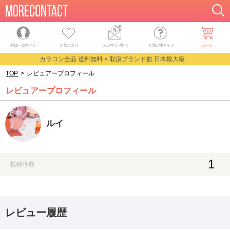
登録・ログイン
お気に入り
メルマガ
・
割引
お買い物ガイド
カート
カラコン全品 送料無料 × 取扱ブランド数 日本最大級
TOP
>
レビュアープロフィール
レビュアープロフィール
ルイ
1
投稿件数
レビュー履歴