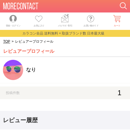
登録・ログイン
お気に入り
メルマガ
・
割引
お買い物ガイド
カート
カラコン全品 送料無料 × 取扱ブランド数 日本最大級
TOP
>
レビュアープロフィール
レビュアープロフィール
なり
1
投稿件数
レビュー履歴