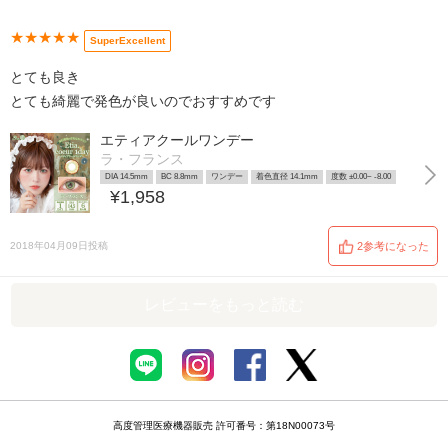
★★★★★
SuperExcellent
とても良き
とても綺麗で発色が良いのでおすすめです
エティアクールワンデー
ラ・フランス
DIA 14.5mm
BC 8.8mm
ワンデー
着色直径 14.1mm
度数 ±0.00~ -8.00
¥1,958
2018年04月09日投稿
2参考になった
レビューをもっと読む
高度管理医療機器販売 許可番号：第18N00073号