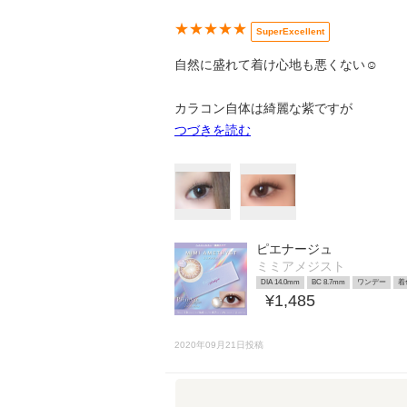
★★★★★
SuperExcellent
自然に盛れて着け心地も悪くない☺︎
カラコン自体は綺麗な紫ですが
つづきを読む
ピエナージュ
ミミアメジスト
DIA 14.0mm
BC 8.7mm
ワンデー
着
¥1,485
2020年09月21日投稿