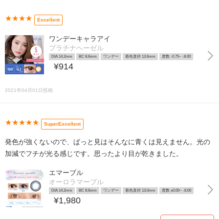
★★★★
Excellent
ワンデーキャラアイ
プラチナヘーゼル
DIA 14.2mm
BC 8.6mm
ワンデー
着色直径 13.6mm
度数 -0.75~ -8.00
¥914
2021年04月01日投稿
★★★★★
SuperExcellent
発色が強くないので、ぱっと見はそんなに青くは見えません。光の
加減でフチが光る感じです。思ったより目が乾きました。
エマーブル
オーロラマーブル
DIA 14.2mm
BC 8.6mm
ワンデー
着色直径 13.0mm
度数 ±0.00~ -8.00
¥1,980