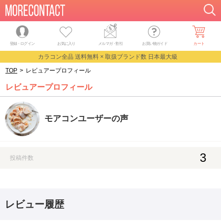
登録・ログイン
お気に入り
メルマガ
・
割引
お買い物ガイド
カート
カラコン全品 送料無料 × 取扱ブランド数 日本最大級
TOP
>
レビュアープロフィール
レビュアープロフィール
モアコンユーザーの声
3
投稿件数
レビュー履歴