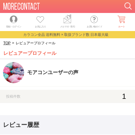
登録・ログイン
お気に入り
メルマガ
・
割引
お買い物ガイド
カート
カラコン全品 送料無料 × 取扱ブランド数 日本最大級
TOP
>
レビュアープロフィール
レビュアープロフィール
モアコンユーザーの声
1
投稿件数
レビュー履歴