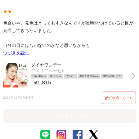
★★
色合いや、発色はとってもすきなんですが長時間つけていると目が
充血してきちゃいました。
自分の目には合わないのかなと思いながらも
つづきを読む
ダイヤワンデー
アメリアヘーゼル
DIA 14.5mm
BC 8.8mm
ワンデー
着色直径 13.6mm
度数 -2.00~ -2.75
¥1,815
2019年06月07日投稿
0参考になった
レビューをもっと読む