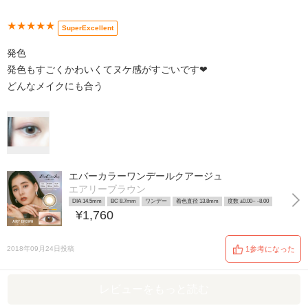
★★★★★
SuperExcellent
発色
発色もすごくかわいくてヌケ感がすごいです❤
どんなメイクにも合う
エバーカラーワンデールクアージュ
エアリーブラウン
DIA 14.5mm
BC 8.7mm
ワンデー
着色直径 13.8mm
度数 ±0.00~ -8.00
¥1,760
2018年09月24日投稿
1参考になった
レビューをもっと読む