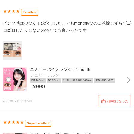
★★★★
Excellent
ピンク感は少なくて残念でした。でもmonthlyなのに乾燥しずらずゴ
ロゴロしたりしないのでとても良かったです
エミューバイメランジェ1month
チェリーミルク
DIA 14.5mm
BC 8.6mm
1ヶ月
着色直径 14.0mm
度数 -7.50~ -7.50
¥990
2022年12月02日投稿
7参考になった
★★★★★
SuperExcellent