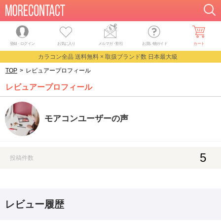
登録・ログイン
お気に入り
メルマガ
・
割引
お買い物ガイド
カート
カラコン全品 送料無料 × 取扱ブランド数 日本最大級
TOP
>
レビュアープロフィール
レビュアープロフィール
モアコンユーザーの声
5
投稿件数
レビュー履歴