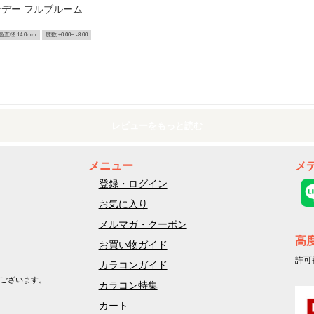
デー フルブルーム
色直径 14.0mm
度数 ±0.00~ -8.00
レビューをもっと読む
メニュー
メ
登録・ログイン
お気に入り
メルマガ・クーポン
高
お買い物ガイド
許可
カラコンガイド
ございます。
カラコン特集
カート