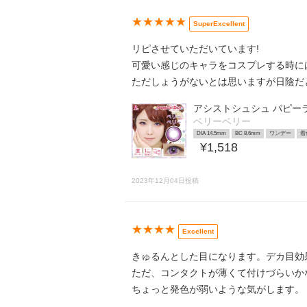
★★★★★
SuperExcellent
リピさせていただいています!
可愛い感じのキャラをコスプレする時に
ただしょうがないとは思いますが日陰だ
アシストシュシュ パピー
ベリーベリー
DIA 14.5mm
BC 8.6mm
ワンデー
着
¥1,518
2023年12月04日投稿
★★★★
Excellent
きゅるんとした目になります。デカ目効
ただ、コンタクトが薄くて付けづらいか
ちょっと発色が弱いような気がします。