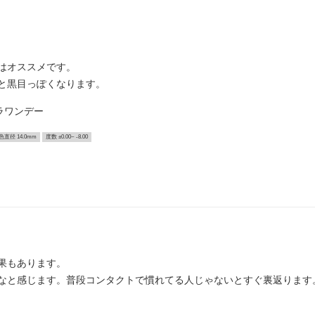
はオススメです。
と黒目っぽくなります。
ラワンデー
色直径 14.0mm
度数 ±0.00~ -8.00
果もあります。
なと感じます。普段コンタクトで慣れてる人じゃないとすぐ裏返ります