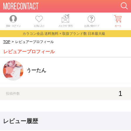
登録・ログイン
お気に入り
メルマガ
・
割引
お買い物ガイド
カート
カラコン全品 送料無料 × 取扱ブランド数 日本最大級
TOP
>
レビュアープロフィール
レビュアープロフィール
うーたん
1
投稿件数
レビュー履歴