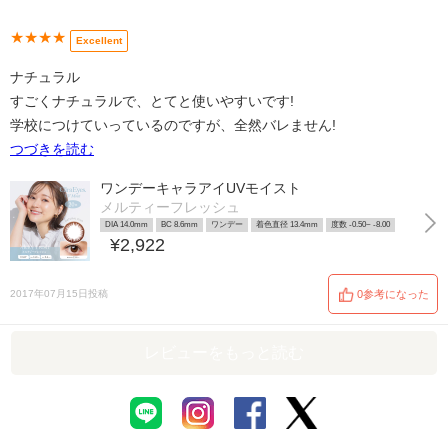
★★★★
Excellent
ナチュラル
すごくナチュラルで、とてと使いやすいです!
学校につけていっているのですが、全然バレません!
つづきを読む
ワンデーキャラアイUVモイスト
メルティーフレッシュ
DIA 14.0mm
BC 8.6mm
ワンデー
着色直径 13.4mm
度数 -0.50~ -8.00
¥2,922
2017年07月15日投稿
0参考になった
レビューをもっと読む