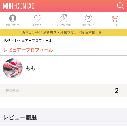
登録・ログイン
お気に入り
メルマガ
・
割引
お買い物ガイド
カート
カラコン全品 送料無料 × 取扱ブランド数 日本最大級
TOP
>
レビュアープロフィール
レビュアープロフィール
もも
2
投稿件数
レビュー履歴