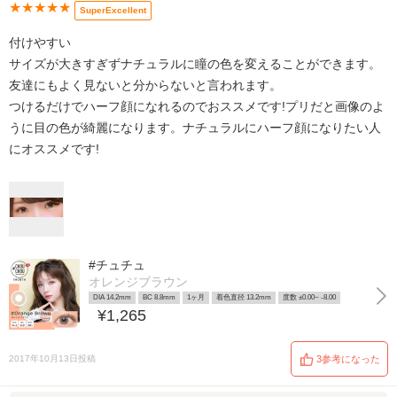
★★★★★
SuperExcellent
付けやすい
サイズが大きすぎずナチュラルに瞳の色を変えることができます。
友達にもよく見ないと分からないと言われます。
つけるだけでハーフ顔になれるのでおススメです!プリだと画像のよ
うに目の色が綺麗になります。ナチュラルにハーフ顔になりたい人
にオススメです!
#チュチュ
オレンジブラウン
DIA 14.2mm
BC 8.8mm
1ヶ月
着色直径 13.2mm
度数 ±0.00~ -8.00
¥1,265
2017年10月13日投稿
3参考になった