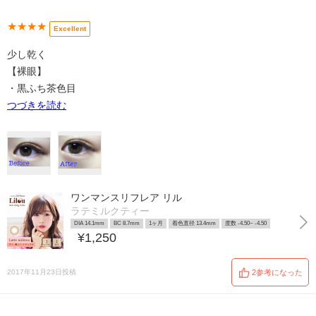
★★★★
Excellent
少し乾く
【裸眼】
・黒ふち茶色目
つづきを読む
ワンマンスリフレア リル
ラテミルクティー
DIA 14.1mm
BC 8.7mm
1ヶ月
着色直径 13.4mm
度数 -4.50~ -4.50
¥1,250
2017年11月23日投稿
2参考になった