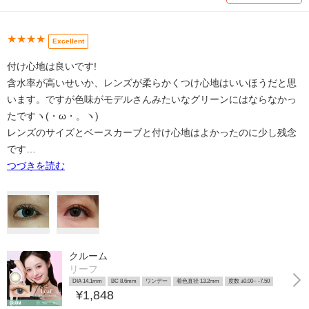
★★★★
Excellent
付け心地は良いです!
含水率が高いせいか、レンズが柔らかくつけ心地はいいほうだと思
います。ですが色味がモデルさんみたいなグリーンにはならなかっ
たですヽ(・ω・。ヽ)
レンズのサイズとベースカーブと付け心地はよかったのに少し残念
です…
つづきを読む
クルーム
リーフ
DIA 14.1mm
BC 8.6mm
ワンデー
着色直径 13.2mm
度数 ±0.00~ -7.50
¥1,848