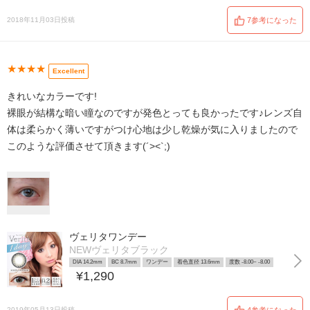
2018年11月03日投稿
7参考になった
★★★★
Excellent
きれいなカラーです!
裸眼が結構な暗い瞳なのですが発色とっても良かったです♪レンズ自
体は柔らかく薄いですがつけ心地は少し乾燥が気に入りましたので
このような評価させて頂きます(´><`;)
ヴェリタワンデー
NEWヴェリタブラック
DIA 14.2mm
BC 8.7mm
ワンデー
着色直径 13.6mm
度数 -8.00~ -8.00
¥1,290
2019年05月13日投稿