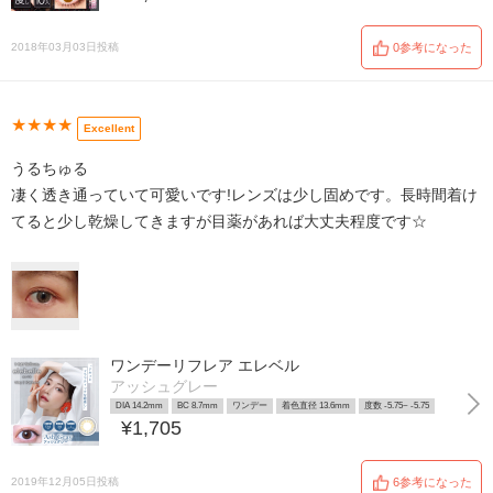
2018年03月03日投稿
0参考になった
★★★★
Excellent
うるちゅる
凄く透き通っていて可愛いです!レンズは少し固めです。長時間着け
てると少し乾燥してきますが目薬があれば大丈夫程度です☆
ワンデーリフレア エレベル
アッシュグレー
DIA 14.2mm
BC 8.7mm
ワンデー
着色直径 13.6mm
度数 -5.75~ -5.75
¥1,705
2019年12月05日投稿
6参考になった