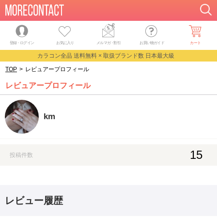
登録・ログイン
お気に入り
メルマガ
・
割引
お買い物ガイド
カート
カラコン全品 送料無料 × 取扱ブランド数 日本最大級
TOP
>
レビュアープロフィール
レビュアープロフィール
km
15
投稿件数
レビュー履歴