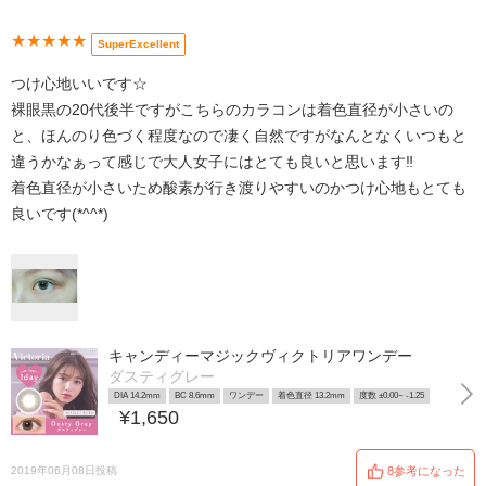
★★★★★
SuperExcellent
つけ心地いいです☆
裸眼黒の20代後半ですがこちらのカラコンは着色直径が小さいの
と、ほんのり色づく程度なので凄く自然ですがなんとなくいつもと
違うかなぁって感じで大人女子にはとても良いと思います‼
着色直径が小さいため酸素が行き渡りやすいのかつけ心地もとても
良いです(*^^*)
キャンディーマジックヴィクトリアワンデー
ダスティグレー
DIA 14.2mm
BC 8.6mm
ワンデー
着色直径 13.2mm
度数 ±0.00~ -1.25
¥1,650
2019年06月08日投稿
8参考になった