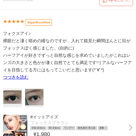
4参考になった
★★★★★
SuperExcellent
フォクスアイ♪
裸眼だと凄く暗めの瞳なのですが…入れて鏡見た瞬間ほんとに目が
フォックスぽく感じました。(自的に)
ハーフアイが好きでずっと自然な感じを求めていましたがこれはレ
ンズの大きさと色がが凄く自然でとても満足です!リアルなハーフア
イを目指してる方にはもってこいだと思います(*´∀`*)
つづきを読む
#イットアイズ
フォックスブラウン
DIA 14.0mm
BC 8.6mm
ワンデー
着色直径 非公表
度数 ~
¥1,980