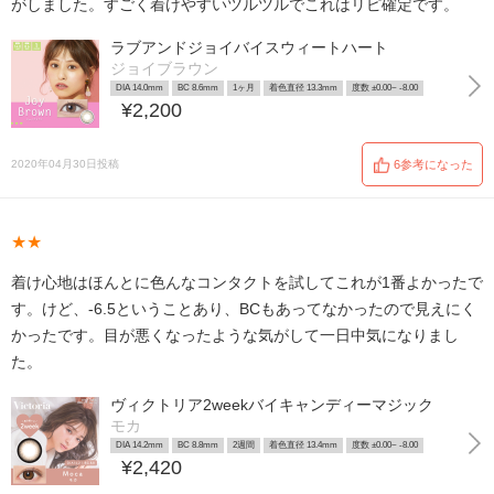
がしました。すごく着けやすいツルツルでこれはリピ確定です。
ラブアンドジョイバイスウィートハート
ジョイブラウン
DIA 14.0mm
BC 8.6mm
1ヶ月
着色直径 13.3mm
度数 ±0.00~ -8.00
¥2,200
2020年04月30日投稿
6参考になった
★★
着け心地はほんとに色んなコンタクトを試してこれが1番よかったで
す。けど、-6.5ということあり、BCもあってなかったので見えにく
かったです。目が悪くなったような気がして一日中気になりまし
た。
ヴィクトリア2weekバイキャンディーマジック
モカ
DIA 14.2mm
BC 8.8mm
2週間
着色直径 13.4mm
度数 ±0.00~ -8.00
¥2,420