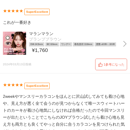
★★★★★
SuperExcellent
これが一番好き
マランマラン
プランプブラウン
DIA 14.5mm
BC 8.6mm
ワンデー
着色直径 13.8mm
度数 ±0.00~ -10.00
¥1,760
2024年03月13日投稿
1参考になった
★★★★★
SuperExcellent
2weekやマンスリーカラコンをほんとに沢山試してみても着け心地
や、見え方が悪く全て会うのが見つからなくて唯一スウィートハー
トのカーキが着け心地気にしなければ合格だったので今回マンスリ
ーが出たということでこちらのJOYブラウン試したら着け心地も見
え方も両方とも良くてやっと自分に合うカラコンを見つけられた気