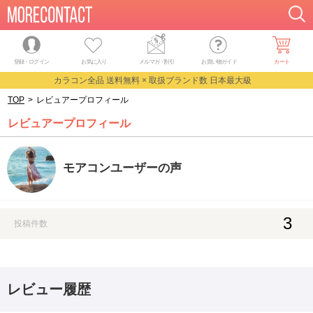
登録・ログイン
お気に入り
メルマガ
・
割引
お買い物ガイド
カート
カラコン全品 送料無料 × 取扱ブランド数 日本最大級
TOP
>
レビュアープロフィール
レビュアープロフィール
モアコンユーザーの声
3
投稿件数
レビュー履歴