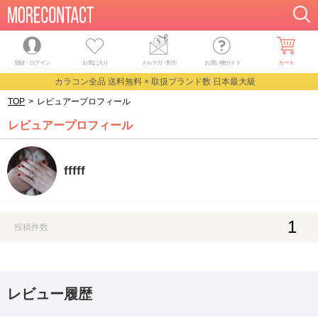
登録・ログイン
お気に入り
メルマガ
・
割引
お買い物ガイド
カート
カラコン全品 送料無料 × 取扱ブランド数 日本最大級
TOP
>
レビュアープロフィール
レビュアープロフィール
fffff
1
投稿件数
レビュー履歴