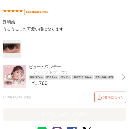
★★★★★
SuperExcellent
透明感
うるうるした可愛い瞳になります
ビュームワンデー
ラディアントブラウン
DIA 14.2mm
BC 8.7mm
ワンデー
着色直径 13.6mm
度数 ±0.00~ -4.75
¥1,760
2018年10月02日投稿
3参考になった
レビューをもっと読む